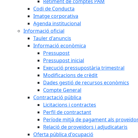
Retiment de comptes PAM
Codi de Conducta
Imatge corporativa
Agenda institucional
Informació oficial
Tauler d'anuncis
Informació econòmica
Pressupost
Pressupost inicial
Execució pressupostària trimestral
Modificacions de crèdit
Dades gestió de recursos econòmics
Compte General
Contractació pública
Licitacions i contractes
Perfil de contractant
Període mitjà de pagament als proveïdo
Relació de proveïdors i adjudicataris
Oferta pública d'ocupació