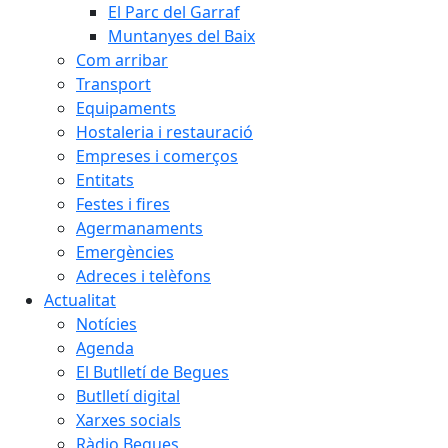
El Parc del Garraf
Muntanyes del Baix
Com arribar
Transport
Equipaments
Hostaleria i restauració
Empreses i comerços
Entitats
Festes i fires
Agermanaments
Emergències
Adreces i telèfons
Actualitat
Notícies
Agenda
El Butlletí de Begues
Butlletí digital
Xarxes socials
Ràdio Begues