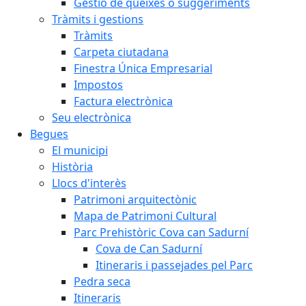
Gestió de queixes o suggeriments
Tràmits i gestions
Tràmits
Carpeta ciutadana
Finestra Única Empresarial
Impostos
Factura electrònica
Seu electrònica
Begues
El municipi
Història
Llocs d'interès
Patrimoni arquitectònic
Mapa de Patrimoni Cultural
Parc Prehistòric Cova can Sadurní
Cova de Can Sadurní
Itineraris i passejades pel Parc
Pedra seca
Itineraris