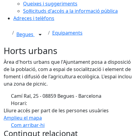
Queixes i suggeriments
Sol·licituds d'accés a la informació pública
Adreces i telèfons
Equipaments
Begues
Horts urbans
Àrea d'horts urbans que l'Ajuntament posa a disposició
de la població, com a espai de socialització i element de
foment i difusió de l'agricultura ecològica. L'espai inclou
una zona de picnic.
Camí Ral, 25 - 08859 Begues - Barcelona
Horari:
Lliure accés per part de les persones usuàries
Amplieu el mapa
Com arribar-hi
Leaflet
| ©
OpenStreetMap
contributors
Contingut relacionat