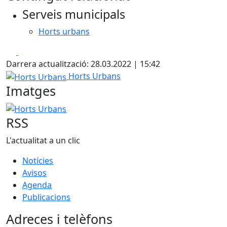
+
Serveis municipals
−
Horts urbans
Facebook
X
Darrera actualització: 28.03.2022 | 15:42
Horts Urbans
Horts Urbans
Imatges
Horts Urbans
RSS
L'actualitat a un clic
Notícies
Avisos
Agenda
Publicacions
Adreces i telèfons