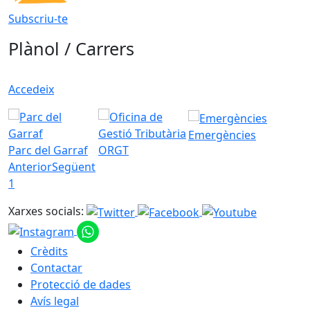
Subscriu-te
Plànol / Carrers
Accedeix
Emergències
Parc del Garraf
ORGT
Anterior
Següent
1
Xarxes socials:
Crèdits
Contactar
Protecció de dades
Avís legal