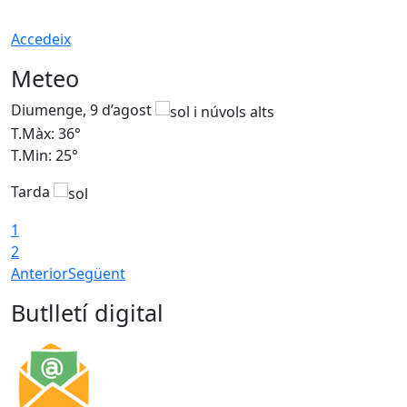
Accedeix
Meteo
Diumenge, 9 d’agost
D
T.Màx: 36°
T
T.Min: 25°
T
Tarda
T
1
2
Anterior
Següent
Butlletí digital