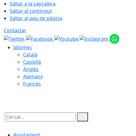
Saltar a la capçalera
Saltar al contingut
Saltar al peu de pàgina
Contactar
Idiomes
Català
Castellà
Anglès
Alemany
Francès
07.08.2026 | 15:18
Cercar:
Ajuntament