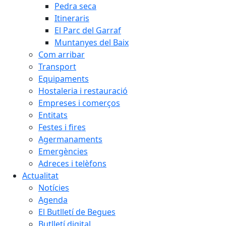
Pedra seca
Itineraris
El Parc del Garraf
Muntanyes del Baix
Com arribar
Transport
Equipaments
Hostaleria i restauració
Empreses i comerços
Entitats
Festes i fires
Agermanaments
Emergències
Adreces i telèfons
Actualitat
Notícies
Agenda
El Butlletí de Begues
Butlletí digital