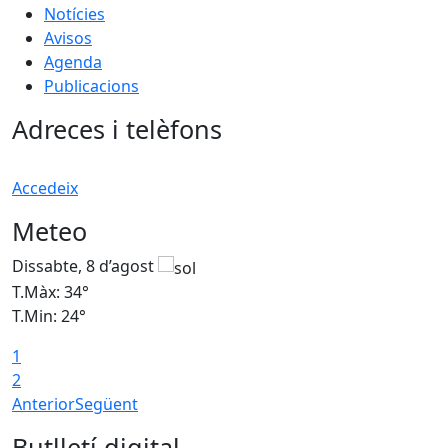
Notícies
Avisos
Agenda
Publicacions
Adreces i telèfons
Accedeix
Meteo
Dissabte, 8 d’agost
D
T.Màx: 34°
T
T.Min: 24°
T
1
2
Anterior
Següent
Butlletí digital