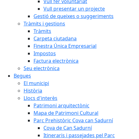
Vull fer voluntariat
Vull presentar un projecte
Gestió de queixes o suggeriments
Tràmits i gestions
Tràmits
Carpeta ciutadana
Finestra Única Empresarial
Impostos
Factura electrònica
Seu electrònica
Begues
El municipi
Història
Llocs d'interès
Patrimoni arquitectònic
Mapa de Patrimoni Cultural
Parc Prehistòric Cova can Sadurní
Cova de Can Sadurní
Itineraris i passejades pel Parc