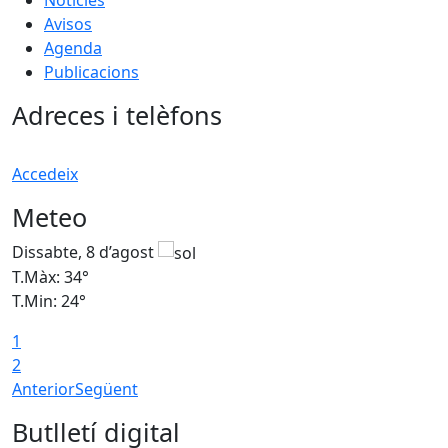
Avisos
Agenda
Publicacions
Adreces i telèfons
Accedeix
Meteo
Dissabte, 8 d’agost
D
T.Màx: 34°
T
T.Min: 24°
T
1
2
Anterior
Següent
Butlletí digital