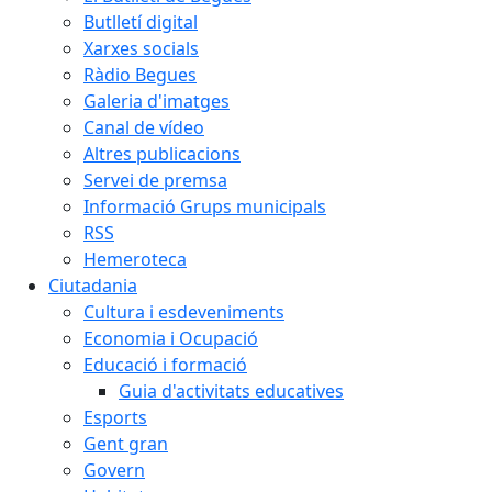
Butlletí digital
Xarxes socials
Ràdio Begues
Galeria d'imatges
Canal de vídeo
Altres publicacions
Servei de premsa
Informació Grups municipals
RSS
Hemeroteca
Ciutadania
Cultura i esdeveniments
Economia i Ocupació
Educació i formació
Guia d'activitats educatives
Esports
Gent gran
Govern