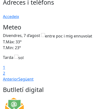
Adreces i telèfons
Accedeix
Meteo
Divendres, 7 d’agost
D
T.Màx: 33°
T
T.Min: 23°
T
Tarda
1
2
Anterior
Següent
Butlletí digital