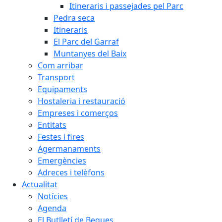
Itineraris i passejades pel Parc
Pedra seca
Itineraris
El Parc del Garraf
Muntanyes del Baix
Com arribar
Transport
Equipaments
Hostaleria i restauració
Empreses i comerços
Entitats
Festes i fires
Agermanaments
Emergències
Adreces i telèfons
Actualitat
Notícies
Agenda
El Butlletí de Begues