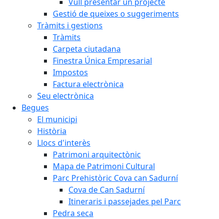
Vull presentar un projecte
Gestió de queixes o suggeriments
Tràmits i gestions
Tràmits
Carpeta ciutadana
Finestra Única Empresarial
Impostos
Factura electrònica
Seu electrònica
Begues
El municipi
Història
Llocs d'interès
Patrimoni arquitectònic
Mapa de Patrimoni Cultural
Parc Prehistòric Cova can Sadurní
Cova de Can Sadurní
Itineraris i passejades pel Parc
Pedra seca