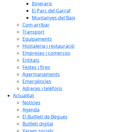
Itineraris
El Parc del Garraf
Muntanyes del Baix
Com arribar
Transport
Equipaments
Hostaleria i restauració
Empreses i comerços
Entitats
Festes i fires
Agermanaments
Emergències
Adreces i telèfons
Actualitat
Notícies
Agenda
El Butlletí de Begues
Butlletí digital
Xarxes socials