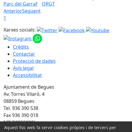
Parc del Garraf
ORGT
Anterior
Següent
1
Xarxes socials:
Crèdits
Contactar
Protecció de dades
Avís legal
Accessibilitat
Ajuntament de Begues
Av. Torres Vilaró, 4
08859 Begues
Tel. 936 390 538
Fax 936 390 018
NIF P0802000J
Aquest lloc web fa servir cookies pròpies i de tercers per