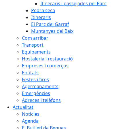
Itineraris i passejades pel Parc
Pedra seca
Itineraris
El Parc del Garraf
Muntanyes del Baix
Com arribar
Transport
Equipaments
Hostaleria i restauració
Empreses i comerços
Entitats
Festes i fires
Agermanaments
Emergències
Adreces i telèfons
Actualitat
Notícies
Agenda
El Butlletí de Begues