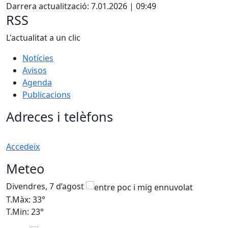
Darrera actualització: 7.01.2026 | 09:49
RSS
L'actualitat a un clic
Notícies
Avisos
Agenda
Publicacions
Adreces i telèfons
Accedeix
Meteo
Divendres, 7 d’agost
D
T.Màx: 33°
T
T.Min: 23°
T