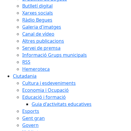
Butlletí digital
Xarxes socials
Ràdio Begues
Galeria d'imatges
Canal de vídeo
Altres publicacions
Servei de premsa
Informació Grups municipals
RSS
Hemeroteca
Ciutadania
Cultura i esdeveniments
Economia i Ocupació
Educació i formació
Guia d'activitats educatives
Esports
Gent gran
Govern