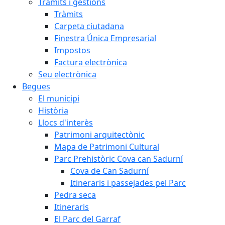
Tràmits i gestions
Tràmits
Carpeta ciutadana
Finestra Única Empresarial
Impostos
Factura electrònica
Seu electrònica
Begues
El municipi
Història
Llocs d'interès
Patrimoni arquitectònic
Mapa de Patrimoni Cultural
Parc Prehistòric Cova can Sadurní
Cova de Can Sadurní
Itineraris i passejades pel Parc
Pedra seca
Itineraris
El Parc del Garraf