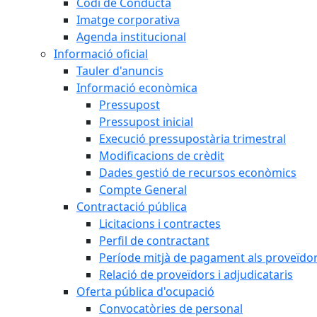
Codi de Conducta
Imatge corporativa
Agenda institucional
Informació oficial
Tauler d'anuncis
Informació econòmica
Pressupost
Pressupost inicial
Execució pressupostària trimestral
Modificacions de crèdit
Dades gestió de recursos econòmics
Compte General
Contractació pública
Licitacions i contractes
Perfil de contractant
Període mitjà de pagament als proveïdo
Relació de proveïdors i adjudicataris
Oferta pública d'ocupació
Convocatòries de personal