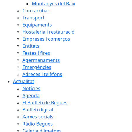
Muntanyes del Baix
Com arribar
Transport
Equipaments
Hostaleria i restauració
Empreses i comerços
Entitats
Festes i fires
Agermanaments
Emergències
Adreces i telèfons
Actualitat
Notícies
Agenda
El Butlletí de Begues
Butlletí digital
Xarxes socials
Ràdio Begues
Galeria d'imatges