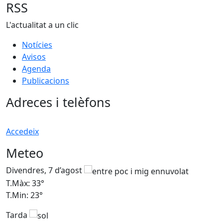
RSS
L'actualitat a un clic
Notícies
Avisos
Agenda
Publicacions
Adreces i telèfons
Accedeix
Meteo
Divendres, 7 d’agost
D
T.Màx: 33°
T
T.Min: 23°
T
Tarda