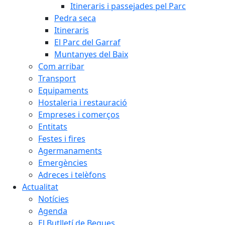
Itineraris i passejades pel Parc
Pedra seca
Itineraris
El Parc del Garraf
Muntanyes del Baix
Com arribar
Transport
Equipaments
Hostaleria i restauració
Empreses i comerços
Entitats
Festes i fires
Agermanaments
Emergències
Adreces i telèfons
Actualitat
Notícies
Agenda
El Butlletí de Begues