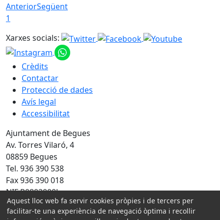
Anterior
Següent
1
Xarxes socials:
Crèdits
Contactar
Protecció de dades
Avís legal
Accessibilitat
Ajuntament de Begues
Av. Torres Vilaró, 4
08859 Begues
Tel. 936 390 538
Fax 936 390 018
NIF P0802000J
Aquest lloc web fa servir cookies pròpies i de tercers per
facilitar-te una experiència de navegació òptima i recollir
Amb la col·laboració de: