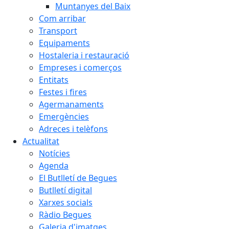
Muntanyes del Baix
Com arribar
Transport
Equipaments
Hostaleria i restauració
Empreses i comerços
Entitats
Festes i fires
Agermanaments
Emergències
Adreces i telèfons
Actualitat
Notícies
Agenda
El Butlletí de Begues
Butlletí digital
Xarxes socials
Ràdio Begues
Galeria d'imatges