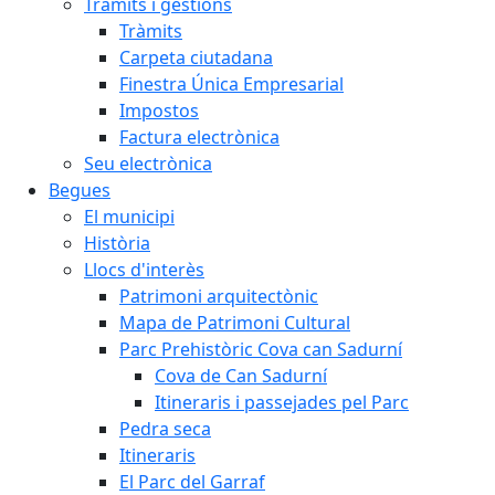
Tràmits i gestions
Tràmits
Carpeta ciutadana
Finestra Única Empresarial
Impostos
Factura electrònica
Seu electrònica
Begues
El municipi
Història
Llocs d'interès
Patrimoni arquitectònic
Mapa de Patrimoni Cultural
Parc Prehistòric Cova can Sadurní
Cova de Can Sadurní
Itineraris i passejades pel Parc
Pedra seca
Itineraris
El Parc del Garraf