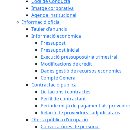
Codi de Conducta
Imatge corporativa
Agenda institucional
Informació oficial
Tauler d'anuncis
Informació econòmica
Pressupost
Pressupost inicial
Execució pressupostària trimestral
Modificacions de crèdit
Dades gestió de recursos econòmics
Compte General
Contractació pública
Licitacions i contractes
Perfil de contractant
Període mitjà de pagament als proveïdo
Relació de proveïdors i adjudicataris
Oferta pública d'ocupació
Convocatòries de personal