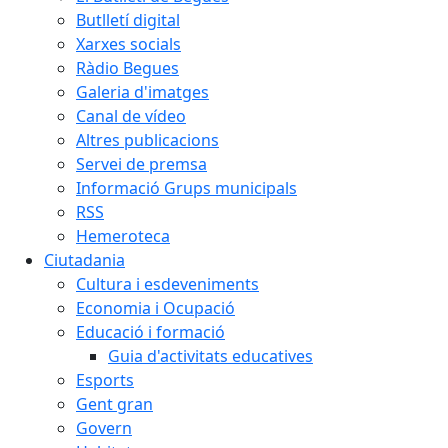
Butlletí digital
Xarxes socials
Ràdio Begues
Galeria d'imatges
Canal de vídeo
Altres publicacions
Servei de premsa
Informació Grups municipals
RSS
Hemeroteca
Ciutadania
Cultura i esdeveniments
Economia i Ocupació
Educació i formació
Guia d'activitats educatives
Esports
Gent gran
Govern