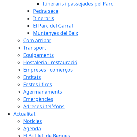
Itineraris i passejades pel Parc
Pedra seca
Itineraris
El Parc del Garraf
Muntanyes del Baix
Com arribar
Transport
Equipaments
Hostaleria i restauració
Empreses i comerços
Entitats
Festes i fires
Agermanaments
Emergències
Adreces i telèfons
Actualitat
Notícies
Agenda
El Butlletí de Begues