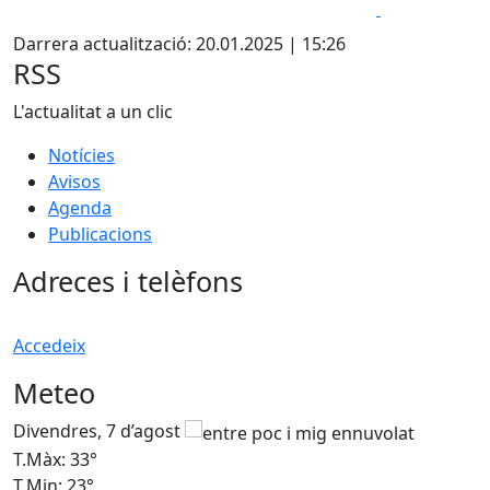
Facebook
X
Darrera actualització: 20.01.2025 | 15:26
RSS
L'actualitat a un clic
Notícies
Avisos
Agenda
Publicacions
Adreces i telèfons
Accedeix
Meteo
Divendres, 7 d’agost
D
T.Màx: 33°
T
T.Min: 23°
T