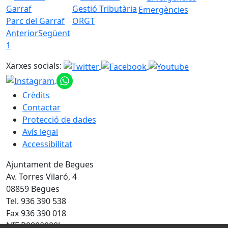
Emergències
Parc del Garraf
ORGT
Anterior
Següent
1
Xarxes socials:
Crèdits
Contactar
Protecció de dades
Avís legal
Accessibilitat
Ajuntament de Begues
Av. Torres Vilaró, 4
08859 Begues
Tel. 936 390 538
Fax 936 390 018
NIF P0802000J