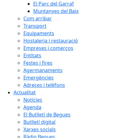
El Parc del Garraf
Muntanyes del Baix
Com arribar
Transport
Equipaments
Hostaleria i restauració
Empreses i comerços
Entitats
Festes i fires
Agermanaments
Emergències
Adreces i telèfons
Actualitat
Notícies
Agenda
El Butlletí de Begues
Butlletí digital
Xarxes socials
Ràdio Begues