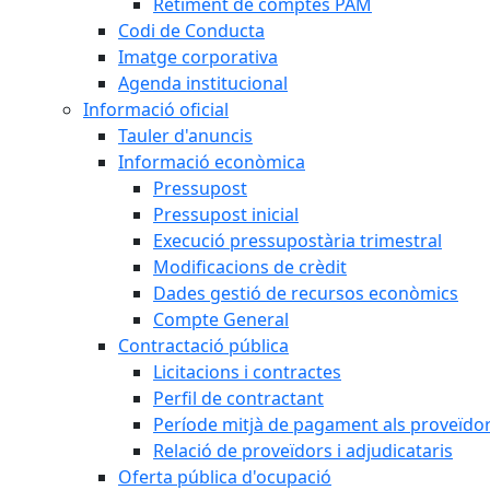
Retiment de comptes PAM
Codi de Conducta
Imatge corporativa
Agenda institucional
Informació oficial
Tauler d'anuncis
Informació econòmica
Pressupost
Pressupost inicial
Execució pressupostària trimestral
Modificacions de crèdit
Dades gestió de recursos econòmics
Compte General
Contractació pública
Licitacions i contractes
Perfil de contractant
Període mitjà de pagament als proveïdo
Relació de proveïdors i adjudicataris
Oferta pública d'ocupació