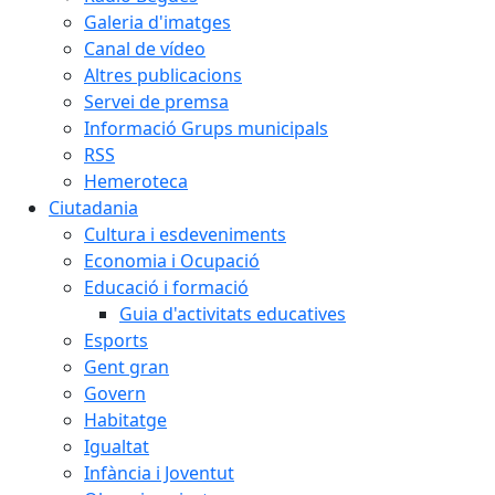
Galeria d'imatges
Canal de vídeo
Altres publicacions
Servei de premsa
Informació Grups municipals
RSS
Hemeroteca
Ciutadania
Cultura i esdeveniments
Economia i Ocupació
Educació i formació
Guia d'activitats educatives
Esports
Gent gran
Govern
Habitatge
Igualtat
Infància i Joventut