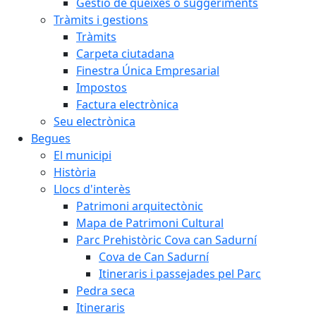
Gestió de queixes o suggeriments
Tràmits i gestions
Tràmits
Carpeta ciutadana
Finestra Única Empresarial
Impostos
Factura electrònica
Seu electrònica
Begues
El municipi
Història
Llocs d'interès
Patrimoni arquitectònic
Mapa de Patrimoni Cultural
Parc Prehistòric Cova can Sadurní
Cova de Can Sadurní
Itineraris i passejades pel Parc
Pedra seca
Itineraris