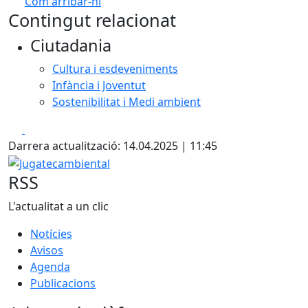
Com arribar-hi
Leaflet
| ©
OpenStreetMap
contributors
Contingut relacionat
+
Ciutadania
−
Cultura i esdeveniments
Infància i Joventut
Sostenibilitat i Medi ambient
Facebook
X
Darrera actualització: 14.04.2025 | 11:45
Jugatecambiental
RSS
L'actualitat a un clic
Notícies
Avisos
Agenda
Publicacions