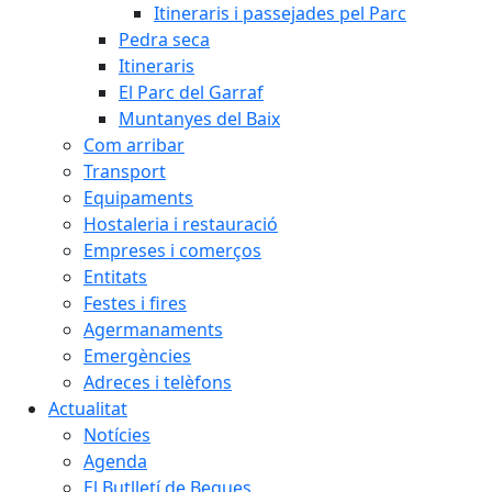
Itineraris i passejades pel Parc
Pedra seca
Itineraris
El Parc del Garraf
Muntanyes del Baix
Com arribar
Transport
Equipaments
Hostaleria i restauració
Empreses i comerços
Entitats
Festes i fires
Agermanaments
Emergències
Adreces i telèfons
Actualitat
Notícies
Agenda
El Butlletí de Begues