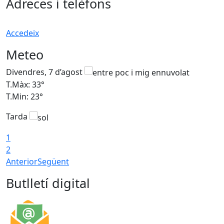
Adreces i telèfons
Accedeix
Meteo
Divendres, 7 d’agost
D
T.Màx: 33°
T
T.Min: 23°
T
Tarda
1
2
Anterior
Següent
Butlletí digital