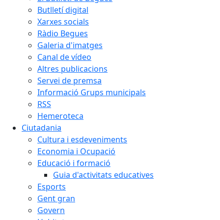
Butlletí digital
Xarxes socials
Ràdio Begues
Galeria d'imatges
Canal de vídeo
Altres publicacions
Servei de premsa
Informació Grups municipals
RSS
Hemeroteca
Ciutadania
Cultura i esdeveniments
Economia i Ocupació
Educació i formació
Guia d'activitats educatives
Esports
Gent gran
Govern