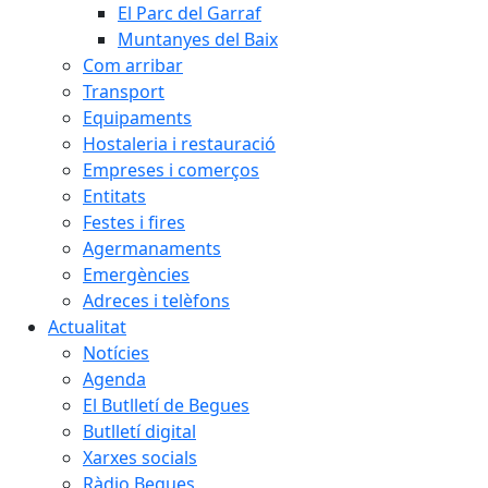
El Parc del Garraf
Muntanyes del Baix
Com arribar
Transport
Equipaments
Hostaleria i restauració
Empreses i comerços
Entitats
Festes i fires
Agermanaments
Emergències
Adreces i telèfons
Actualitat
Notícies
Agenda
El Butlletí de Begues
Butlletí digital
Xarxes socials
Ràdio Begues