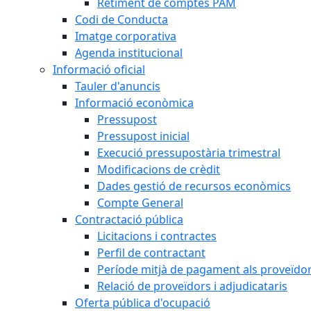
Retiment de comptes PAM
Codi de Conducta
Imatge corporativa
Agenda institucional
Informació oficial
Tauler d'anuncis
Informació econòmica
Pressupost
Pressupost inicial
Execució pressupostària trimestral
Modificacions de crèdit
Dades gestió de recursos econòmics
Compte General
Contractació pública
Licitacions i contractes
Perfil de contractant
Període mitjà de pagament als proveïdo
Relació de proveïdors i adjudicataris
Oferta pública d'ocupació