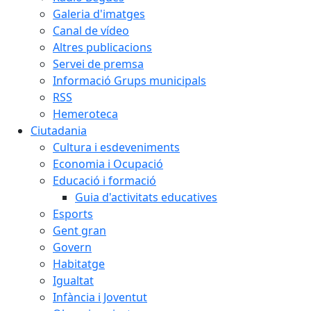
Galeria d'imatges
Canal de vídeo
Altres publicacions
Servei de premsa
Informació Grups municipals
RSS
Hemeroteca
Ciutadania
Cultura i esdeveniments
Economia i Ocupació
Educació i formació
Guia d'activitats educatives
Esports
Gent gran
Govern
Habitatge
Igualtat
Infància i Joventut