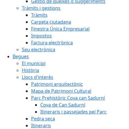
Gestió de queixes o suggeriments
Tràmits i gestions
Tràmits
Carpeta ciutadana
Finestra Única Empresarial
Impostos
Factura electrònica
Seu electrònica
Begues
El municipi
Història
Llocs d'interès
Patrimoni arquitectònic
Mapa de Patrimoni Cultural
Parc Prehistòric Cova can Sadurní
Cova de Can Sadurní
Itineraris i passejades pel Parc
Pedra seca
Itineraris