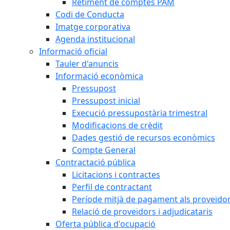
Retiment de comptes PAM
Codi de Conducta
Imatge corporativa
Agenda institucional
Informació oficial
Tauler d'anuncis
Informació econòmica
Pressupost
Pressupost inicial
Execució pressupostària trimestral
Modificacions de crèdit
Dades gestió de recursos econòmics
Compte General
Contractació pública
Licitacions i contractes
Perfil de contractant
Període mitjà de pagament als proveïdo
Relació de proveïdors i adjudicataris
Oferta pública d'ocupació