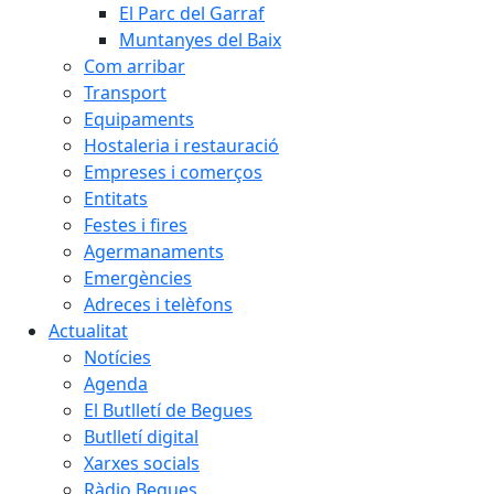
El Parc del Garraf
Muntanyes del Baix
Com arribar
Transport
Equipaments
Hostaleria i restauració
Empreses i comerços
Entitats
Festes i fires
Agermanaments
Emergències
Adreces i telèfons
Actualitat
Notícies
Agenda
El Butlletí de Begues
Butlletí digital
Xarxes socials
Ràdio Begues