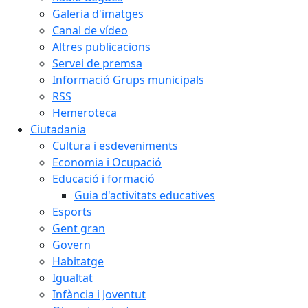
Galeria d'imatges
Canal de vídeo
Altres publicacions
Servei de premsa
Informació Grups municipals
RSS
Hemeroteca
Ciutadania
Cultura i esdeveniments
Economia i Ocupació
Educació i formació
Guia d'activitats educatives
Esports
Gent gran
Govern
Habitatge
Igualtat
Infància i Joventut