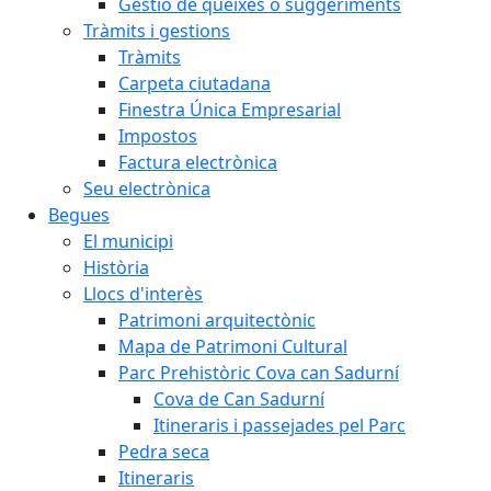
Gestió de queixes o suggeriments
Tràmits i gestions
Tràmits
Carpeta ciutadana
Finestra Única Empresarial
Impostos
Factura electrònica
Seu electrònica
Begues
El municipi
Història
Llocs d'interès
Patrimoni arquitectònic
Mapa de Patrimoni Cultural
Parc Prehistòric Cova can Sadurní
Cova de Can Sadurní
Itineraris i passejades pel Parc
Pedra seca
Itineraris