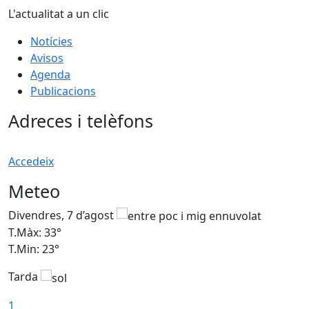
L'actualitat a un clic
Notícies
Avisos
Agenda
Publicacions
Adreces i telèfons
Accedeix
Meteo
Divendres, 7 d’agost
D
T.Màx: 33°
T
T.Min: 23°
T
Tarda
1