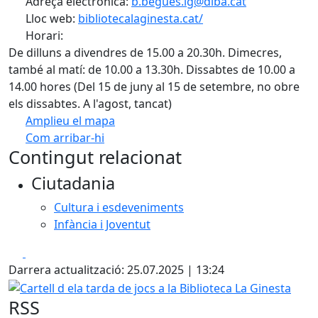
Adreça electrònica:
b.begues.lg@diba.cat
Lloc web:
bibliotecalaginesta.cat/
Horari:
De dilluns a divendres de 15.00 a 20.30h. Dimecres,
també al matí: de 10.00 a 13.30h. Dissabtes de 10.00 a
14.00 hores (Del 15 de juny al 15 de setembre, no obre
els dissabtes. A l'agost, tancat)
Amplieu el mapa
Com arribar-hi
Leaflet
| ©
OpenStreetMap
contributors
Contingut relacionat
+
Ciutadania
−
Cultura i esdeveniments
Infància i Joventut
Facebook
X
Darrera actualització: 25.07.2025 | 13:24
Cartell d ela tarda de jocs a la Biblioteca La Ginesta
RSS