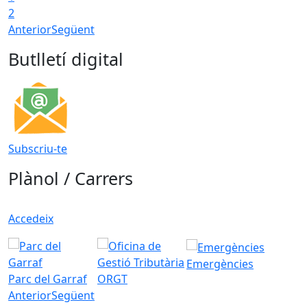
2
Anterior
Següent
Butlletí digital
Subscriu-te
Plànol / Carrers
Accedeix
Emergències
Parc del Garraf
ORGT
Anterior
Següent