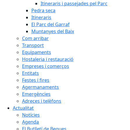
Itineraris i passejades pel Parc
Pedra seca
Itineraris
El Parc del Garraf
Muntanyes del Baix
Com arribar
Transport
Equipaments
Hostaleria i restauració
Empreses i comerços
Entitats
Festes i fires
Agermanaments
Emergències
Adreces i telèfons
Actualitat
Notícies
Agenda
El Butlletí de Begues