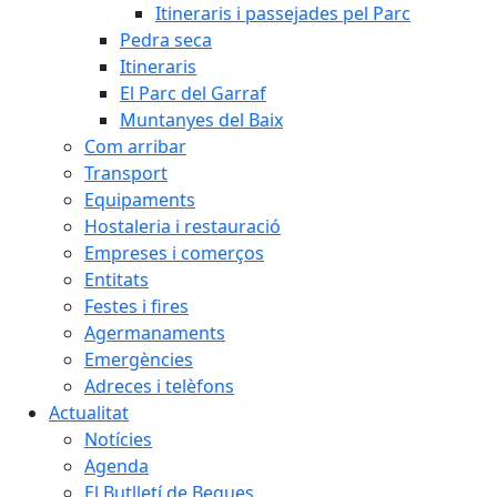
Itineraris i passejades pel Parc
Pedra seca
Itineraris
El Parc del Garraf
Muntanyes del Baix
Com arribar
Transport
Equipaments
Hostaleria i restauració
Empreses i comerços
Entitats
Festes i fires
Agermanaments
Emergències
Adreces i telèfons
Actualitat
Notícies
Agenda
El Butlletí de Begues