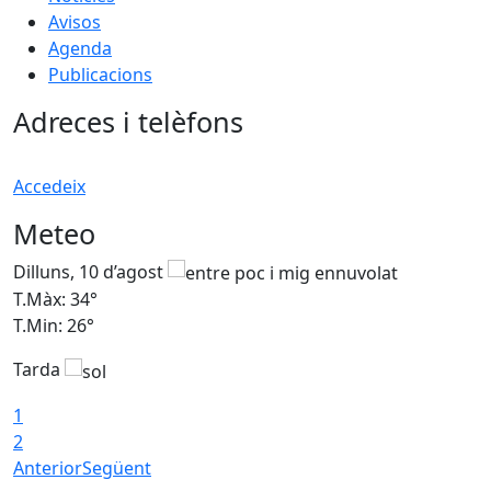
Avisos
Agenda
Publicacions
Adreces i telèfons
Accedeix
Meteo
Dilluns, 10 d’agost
D
T.Màx: 34°
T
T.Min: 26°
T
Tarda
T
1
2
Anterior
Següent