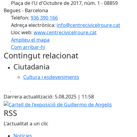
Plaça de l'U d'Octubre de 2017, núm. 1 - 08859
Begues - Barcelona
Telèfon:
936 390 166
Adreça electrònica:
info@centrecivicelroure.cat
Lloc web:
www.centrecivicelroure.cat
Amplieu el mapa
Com arribar-hi
Leaflet
| ©
OpenStreetMap
contributors
Contingut relacionat
+
Ciutadania
−
Cultura i esdeveniments
Facebook
X
Darrera actualització: 5.08.2025 | 11:58
Cartell de l'exposició de Guillermo de Angelis
RSS
L'actualitat a un clic
Notícies