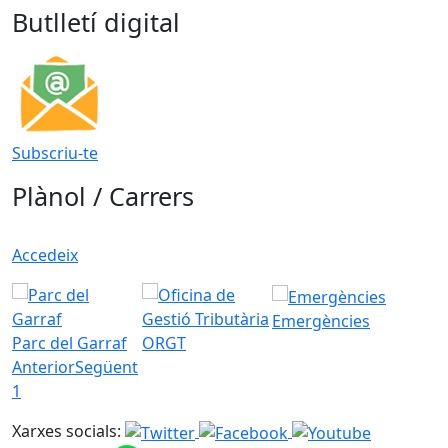
Butlletí digital
Subscriu-te
Plànol / Carrers
Accedeix
Emergències
Parc del Garraf
ORGT
Anterior
Següent
1
Xarxes socials: