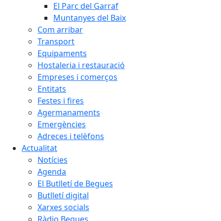
El Parc del Garraf
Muntanyes del Baix
Com arribar
Transport
Equipaments
Hostaleria i restauració
Empreses i comerços
Entitats
Festes i fires
Agermanaments
Emergències
Adreces i telèfons
Actualitat
Notícies
Agenda
El Butlletí de Begues
Butlletí digital
Xarxes socials
Ràdio Begues