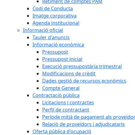
Retiment de comptes PAM
Codi de Conducta
Imatge corporativa
Agenda institucional
Informació oficial
Tauler d'anuncis
Informació econòmica
Pressupost
Pressupost inicial
Execució pressupostària trimestral
Modificacions de crèdit
Dades gestió de recursos econòmics
Compte General
Contractació pública
Licitacions i contractes
Perfil de contractant
Període mitjà de pagament als proveïdo
Relació de proveïdors i adjudicataris
Oferta pública d'ocupació