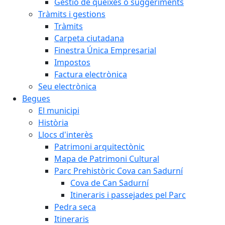
Gestió de queixes o suggeriments
Tràmits i gestions
Tràmits
Carpeta ciutadana
Finestra Única Empresarial
Impostos
Factura electrònica
Seu electrònica
Begues
El municipi
Història
Llocs d'interès
Patrimoni arquitectònic
Mapa de Patrimoni Cultural
Parc Prehistòric Cova can Sadurní
Cova de Can Sadurní
Itineraris i passejades pel Parc
Pedra seca
Itineraris