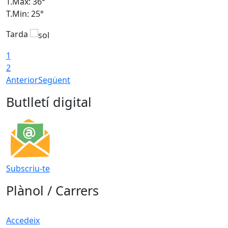
T.Màx: 36°
T
T.Min: 25°
T
Tarda
T
1
2
Anterior
Següent
Butlletí digital
Subscriu-te
Plànol / Carrers
Accedeix