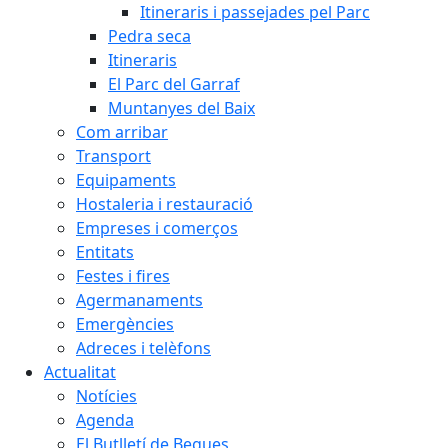
Itineraris i passejades pel Parc
Pedra seca
Itineraris
El Parc del Garraf
Muntanyes del Baix
Com arribar
Transport
Equipaments
Hostaleria i restauració
Empreses i comerços
Entitats
Festes i fires
Agermanaments
Emergències
Adreces i telèfons
Actualitat
Notícies
Agenda
El Butlletí de Begues