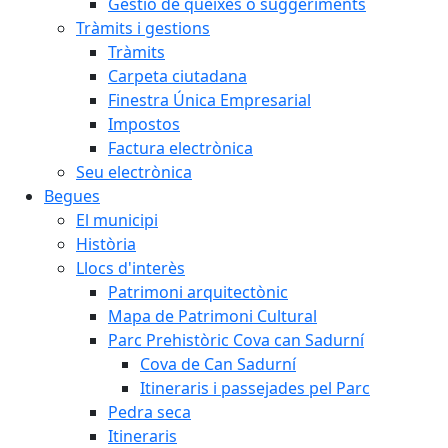
Gestió de queixes o suggeriments
Tràmits i gestions
Tràmits
Carpeta ciutadana
Finestra Única Empresarial
Impostos
Factura electrònica
Seu electrònica
Begues
El municipi
Història
Llocs d'interès
Patrimoni arquitectònic
Mapa de Patrimoni Cultural
Parc Prehistòric Cova can Sadurní
Cova de Can Sadurní
Itineraris i passejades pel Parc
Pedra seca
Itineraris