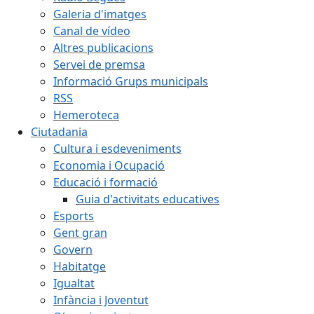
Galeria d'imatges
Canal de vídeo
Altres publicacions
Servei de premsa
Informació Grups municipals
RSS
Hemeroteca
Ciutadania
Cultura i esdeveniments
Economia i Ocupació
Educació i formació
Guia d'activitats educatives
Esports
Gent gran
Govern
Habitatge
Igualtat
Infància i Joventut