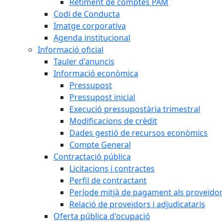
Retiment de comptes PAM
Codi de Conducta
Imatge corporativa
Agenda institucional
Informació oficial
Tauler d'anuncis
Informació econòmica
Pressupost
Pressupost inicial
Execució pressupostària trimestral
Modificacions de crèdit
Dades gestió de recursos econòmics
Compte General
Contractació pública
Licitacions i contractes
Perfil de contractant
Període mitjà de pagament als proveïdo
Relació de proveïdors i adjudicataris
Oferta pública d'ocupació