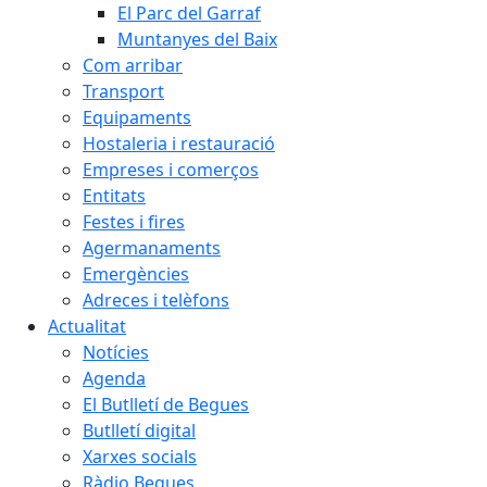
El Parc del Garraf
Muntanyes del Baix
Com arribar
Transport
Equipaments
Hostaleria i restauració
Empreses i comerços
Entitats
Festes i fires
Agermanaments
Emergències
Adreces i telèfons
Actualitat
Notícies
Agenda
El Butlletí de Begues
Butlletí digital
Xarxes socials
Ràdio Begues