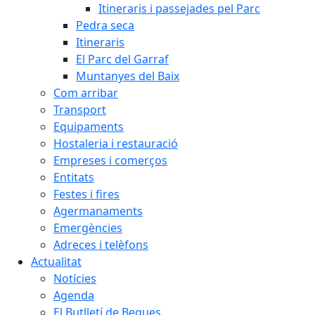
Itineraris i passejades pel Parc
Pedra seca
Itineraris
El Parc del Garraf
Muntanyes del Baix
Com arribar
Transport
Equipaments
Hostaleria i restauració
Empreses i comerços
Entitats
Festes i fires
Agermanaments
Emergències
Adreces i telèfons
Actualitat
Notícies
Agenda
El Butlletí de Begues