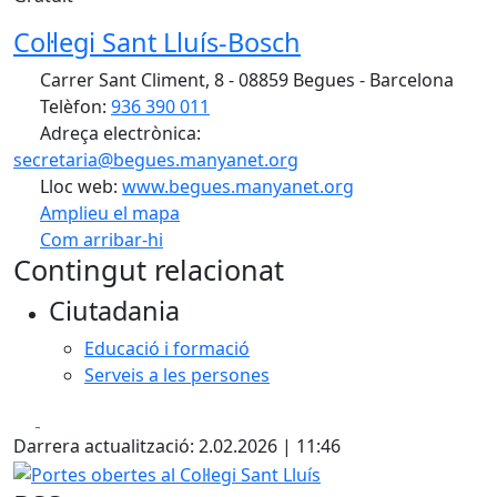
Col·legi Sant Lluís-Bosch
Carrer Sant Climent, 8 - 08859 Begues - Barcelona
Telèfon:
936 390 011
Adreça electrònica:
secretaria@begues.manyanet.org
Lloc web:
www.begues.manyanet.org
Amplieu el mapa
Com arribar-hi
Leaflet
| ©
OpenStreetMap
contributors
Contingut relacionat
+
Ciutadania
−
Educació i formació
Serveis a les persones
Facebook
X
Darrera actualització: 2.02.2026 | 11:46
Portes obertes al Col·legi Sant Lluís