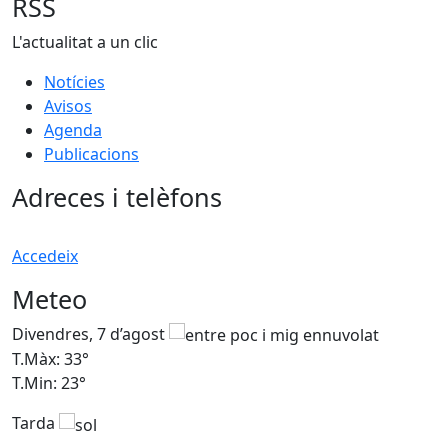
RSS
L'actualitat a un clic
Notícies
Avisos
Agenda
Publicacions
Adreces i telèfons
Accedeix
Meteo
Divendres, 7 d’agost
D
T.Màx: 33°
T
T.Min: 23°
T
Tarda