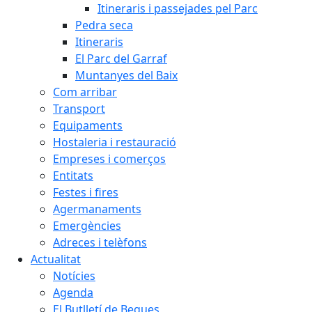
Itineraris i passejades pel Parc
Pedra seca
Itineraris
El Parc del Garraf
Muntanyes del Baix
Com arribar
Transport
Equipaments
Hostaleria i restauració
Empreses i comerços
Entitats
Festes i fires
Agermanaments
Emergències
Adreces i telèfons
Actualitat
Notícies
Agenda
El Butlletí de Begues