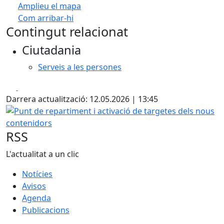
Amplieu el mapa
Com arribar-hi
Leaflet
| ©
OpenStreetMap
contributors
Contingut relacionat
+
Ciutadania
−
Serveis a les persones
Facebook
X
Darrera actualització: 12.05.2026 | 13:45
Punt de repartiment i activació de targetes dels nous con
RSS
L'actualitat a un clic
Notícies
Avisos
Agenda
Publicacions