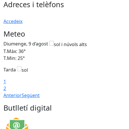
Adreces i telèfons
Accedeix
Meteo
Diumenge, 9 d’agost
D
T.Màx: 36°
T
T.Min: 25°
T
Tarda
T
1
2
Anterior
Següent
Butlletí digital