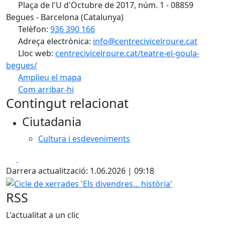
Plaça de l'U d'Octubre de 2017, núm. 1 - 08859
Begues - Barcelona (Catalunya)
Telèfon:
936 390 166
Adreça electrònica:
info@centrecivicelroure.cat
Lloc web:
centrecivicelroure.cat/teatre-el-goula-
begues/
Amplieu el mapa
Com arribar-hi
Leaflet
| ©
OpenStreetMap
contributors
Contingut relacionat
+
Ciutadania
−
Cultura i esdeveniments
Facebook
X
Darrera actualització: 1.06.2026 | 09:18
Cicle de xerrades 'Els divendres... història'
RSS
L'actualitat a un clic