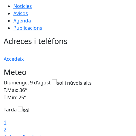
Notícies
Avisos
Agenda
Publicacions
Adreces i telèfons
Accedeix
Meteo
Diumenge, 9 d’agost
D
T.Màx: 36°
T
T.Min: 25°
T
Tarda
T
1
2