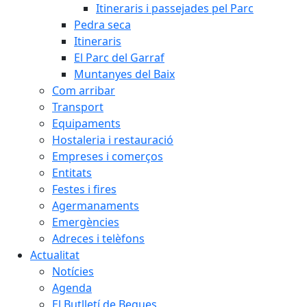
Itineraris i passejades pel Parc
Pedra seca
Itineraris
El Parc del Garraf
Muntanyes del Baix
Com arribar
Transport
Equipaments
Hostaleria i restauració
Empreses i comerços
Entitats
Festes i fires
Agermanaments
Emergències
Adreces i telèfons
Actualitat
Notícies
Agenda
El Butlletí de Begues