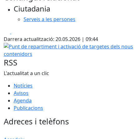
+
Ciutadania
−
Serveis a les persones
Facebook
X
Darrera actualització: 20.05.2026 | 09:44
Punt de repartiment i activació de targetes dels nous con
RSS
L'actualitat a un clic
Notícies
Avisos
Agenda
Publicacions
Adreces i telèfons