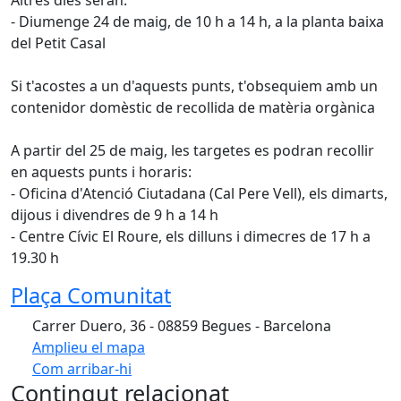
Altres dies seran:
- Diumenge 24 de maig, de 10 h a 14 h, a la planta baixa
del Petit Casal
Si t'acostes a un d'aquests punts, t'obsequiem amb un
contenidor domèstic de recollida de matèria orgànica
A partir del 25 de maig, les targetes es podran recollir
en aquests punts i horaris:
- Oficina d'Atenció Ciutadana (Cal Pere Vell), els dimarts,
dijous i divendres de 9 h a 14 h
- Centre Cívic El Roure, els dilluns i dimecres de 17 h a
19.30 h
Plaça Comunitat
Carrer Duero, 36 - 08859 Begues - Barcelona
Amplieu el mapa
Com arribar-hi
Leaflet
| ©
OpenStreetMap
contributors
Contingut relacionat