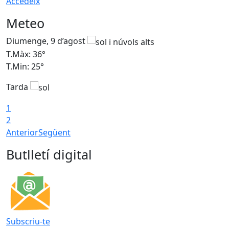
Accedeix
Meteo
Diumenge, 9 d’agost
D
T.Màx: 36°
T
T.Min: 25°
T
Tarda
T
1
2
Anterior
Següent
Butlletí digital
Subscriu-te