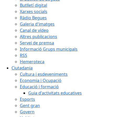
Butlletí digital
Xarxes socials
Ràdio Begues
Galeria d'imatges
Canal de vídeo
Altres publicacions
Servei de premsa
Informació Grups municipals
RSS
Hemeroteca
Ciutadania
Cultura i esdeveniments
Economia i Ocupació
Educació i formació
Guia d'activitats educatives
Esports
Gent gran
Govern