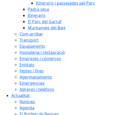
Itineraris i passejades pel Parc
Pedra seca
Itineraris
El Parc del Garraf
Muntanyes del Baix
Com arribar
Transport
Equipaments
Hostaleria i restauració
Empreses i comerços
Entitats
Festes i fires
Agermanaments
Emergències
Adreces i telèfons
Actualitat
Notícies
Agenda
El Butlletí de Begues