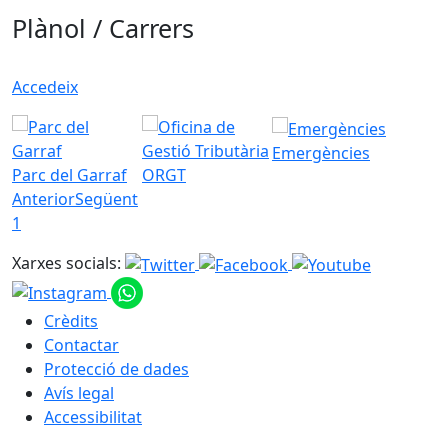
Plànol / Carrers
Accedeix
Emergències
Parc del Garraf
ORGT
Anterior
Següent
1
Xarxes socials:
Crèdits
Contactar
Protecció de dades
Avís legal
Accessibilitat