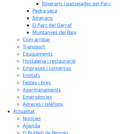
Itineraris i passejades pel Parc
Pedra seca
Itineraris
El Parc del Garraf
Muntanyes del Baix
Com arribar
Transport
Equipaments
Hostaleria i restauració
Empreses i comerços
Entitats
Festes i fires
Agermanaments
Emergències
Adreces i telèfons
Actualitat
Notícies
Agenda
El Butlletí de Begues