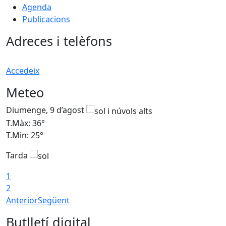
Agenda
Publicacions
Adreces i telèfons
Accedeix
Meteo
Diumenge, 9 d’agost
D
T.Màx: 36°
T
T.Min: 25°
T
Tarda
T
1
2
Anterior
Següent
Butlletí digital