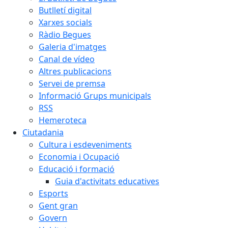
Butlletí digital
Xarxes socials
Ràdio Begues
Galeria d'imatges
Canal de vídeo
Altres publicacions
Servei de premsa
Informació Grups municipals
RSS
Hemeroteca
Ciutadania
Cultura i esdeveniments
Economia i Ocupació
Educació i formació
Guia d'activitats educatives
Esports
Gent gran
Govern