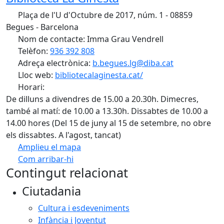
Plaça de l'U d'Octubre de 2017, núm. 1 - 08859
Begues - Barcelona
Nom de contacte: Imma Grau Vendrell
Telèfon:
936 392 808
Adreça electrònica:
b.begues.lg@diba.cat
Lloc web:
bibliotecalaginesta.cat/
Horari:
De dilluns a divendres de 15.00 a 20.30h. Dimecres,
també al matí: de 10.00 a 13.30h. Dissabtes de 10.00 a
14.00 hores (Del 15 de juny al 15 de setembre, no obre
els dissabtes. A l'agost, tancat)
Amplieu el mapa
Com arribar-hi
Leaflet
| ©
OpenStreetMap
contributors
Contingut relacionat
+
Ciutadania
−
Cultura i esdeveniments
Infància i Joventut