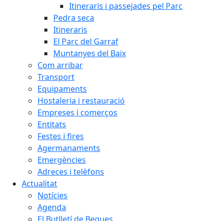
Itineraris i passejades pel Parc
Pedra seca
Itineraris
El Parc del Garraf
Muntanyes del Baix
Com arribar
Transport
Equipaments
Hostaleria i restauració
Empreses i comerços
Entitats
Festes i fires
Agermanaments
Emergències
Adreces i telèfons
Actualitat
Notícies
Agenda
El Butlletí de Begues