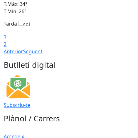
T.Màx: 34°
T
T.Min: 26°
T
Tarda
T
1
2
Anterior
Següent
Butlletí digital
Subscriu-te
Plànol / Carrers
Accedeix