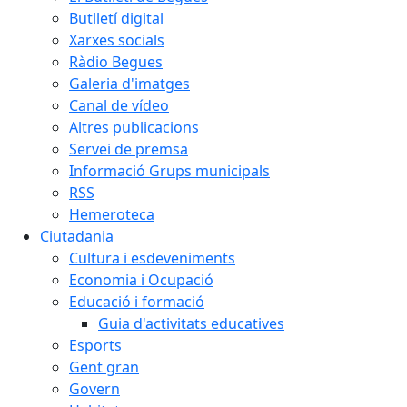
Butlletí digital
Xarxes socials
Ràdio Begues
Galeria d'imatges
Canal de vídeo
Altres publicacions
Servei de premsa
Informació Grups municipals
RSS
Hemeroteca
Ciutadania
Cultura i esdeveniments
Economia i Ocupació
Educació i formació
Guia d'activitats educatives
Esports
Gent gran
Govern