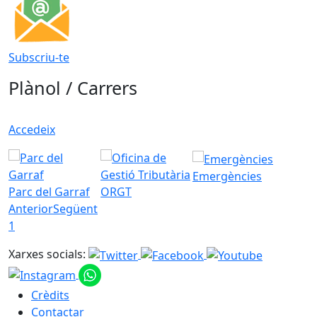
Subscriu-te
Plànol / Carrers
Accedeix
Emergències
Parc del Garraf
ORGT
Anterior
Següent
1
Xarxes socials:
Crèdits
Contactar