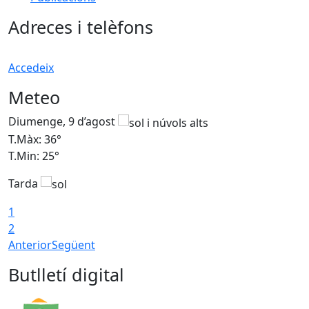
Adreces i telèfons
Accedeix
Meteo
Diumenge, 9 d’agost
D
T.Màx: 36°
T
T.Min: 25°
T
Tarda
T
1
2
Anterior
Següent
Butlletí digital