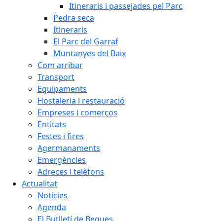
Itineraris i passejades pel Parc
Pedra seca
Itineraris
El Parc del Garraf
Muntanyes del Baix
Com arribar
Transport
Equipaments
Hostaleria i restauració
Empreses i comerços
Entitats
Festes i fires
Agermanaments
Emergències
Adreces i telèfons
Actualitat
Notícies
Agenda
El Butlletí de Begues