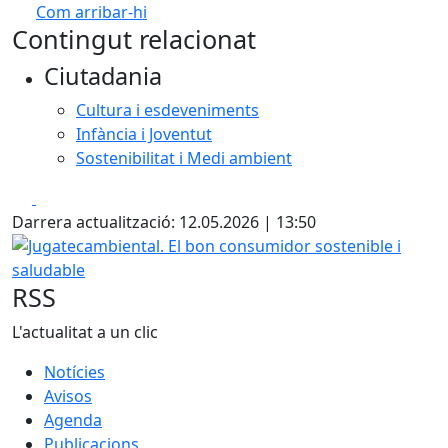
Com arribar-hi
Leaflet
| ©
OpenStreetMap
contributors
Contingut relacionat
+
Ciutadania
−
Cultura i esdeveniments
Infància i Joventut
Sostenibilitat i Medi ambient
Facebook
X
Darrera actualització: 12.05.2026 | 13:50
Jugatecambiental. El bon consumidor sostenible i saludab
RSS
L'actualitat a un clic
Notícies
Avisos
Agenda
Publicacions