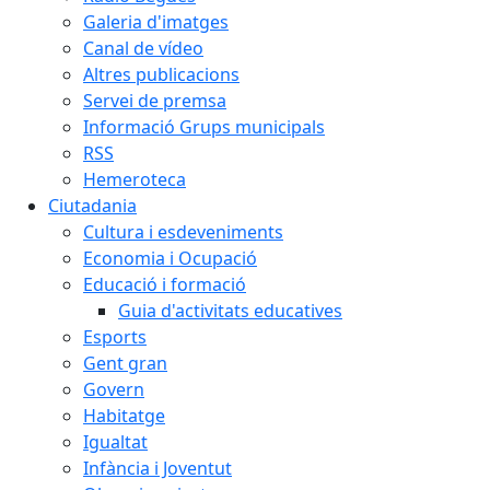
Galeria d'imatges
Canal de vídeo
Altres publicacions
Servei de premsa
Informació Grups municipals
RSS
Hemeroteca
Ciutadania
Cultura i esdeveniments
Economia i Ocupació
Educació i formació
Guia d'activitats educatives
Esports
Gent gran
Govern
Habitatge
Igualtat
Infància i Joventut