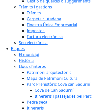
Gestió de queixes o suggeriments
Tràmits i gestions
Tràmits
Carpeta ciutadana
Finestra Única Empresarial
Impostos
Factura electrònica
Seu electrònica
Begues
El municipi
Història
Llocs d'interès
Patrimoni arquitectònic
Mapa de Patrimoni Cultural
Parc Prehistòric Cova can Sadurní
Cova de Can Sadurní
Itineraris i passejades pel Parc
Pedra seca
Itineraris