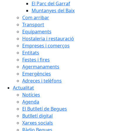
El Parc del Garraf
Muntanyes del Baix
Com arribar
Transport
Equipaments
Hostaleria i restauració
Empreses i comerços
Entitats
Festes i fires
Agermanaments
Emergències
Adreces i telèfons
Actualitat
Notícies
Agenda
El Butlletí de Begues
Butlletí digital
Xarxes socials
Ràdio Begues