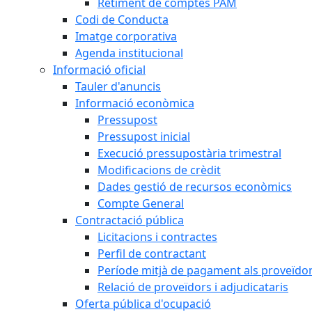
Retiment de comptes PAM
Codi de Conducta
Imatge corporativa
Agenda institucional
Informació oficial
Tauler d'anuncis
Informació econòmica
Pressupost
Pressupost inicial
Execució pressupostària trimestral
Modificacions de crèdit
Dades gestió de recursos econòmics
Compte General
Contractació pública
Licitacions i contractes
Perfil de contractant
Període mitjà de pagament als proveïdo
Relació de proveïdors i adjudicataris
Oferta pública d'ocupació