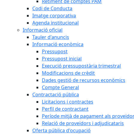
Retiment de comptes PAM
Codi de Conducta
Imatge corporativa
Agenda institucional
Informació oficial
Tauler d'anuncis
Informació econòmica
Pressupost
Pressupost inicial
Execució pressupostària trimestral
Modificacions de crèdit
Dades gestió de recursos econòmics
Compte General
Contractació pública
Licitacions i contractes
Perfil de contractant
Període mitjà de pagament als proveïdo
Relació de proveïdors i adjudicataris
Oferta pública d'ocupació