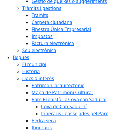
Gestió de queixes o suggeriments
Tràmits i gestions
Tràmits
Carpeta ciutadana
Finestra Única Empresarial
Impostos
Factura electrònica
Seu electrònica
Begues
El municipi
Història
Llocs d'interès
Patrimoni arquitectònic
Mapa de Patrimoni Cultural
Parc Prehistòric Cova can Sadurní
Cova de Can Sadurní
Itineraris i passejades pel Parc
Pedra seca
Itineraris