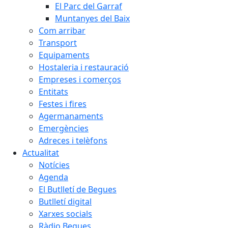
El Parc del Garraf
Muntanyes del Baix
Com arribar
Transport
Equipaments
Hostaleria i restauració
Empreses i comerços
Entitats
Festes i fires
Agermanaments
Emergències
Adreces i telèfons
Actualitat
Notícies
Agenda
El Butlletí de Begues
Butlletí digital
Xarxes socials
Ràdio Begues