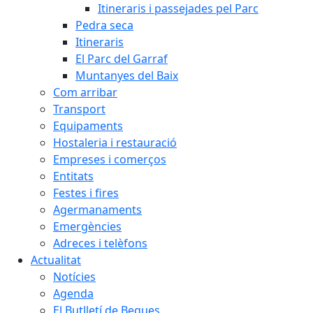
Itineraris i passejades pel Parc
Pedra seca
Itineraris
El Parc del Garraf
Muntanyes del Baix
Com arribar
Transport
Equipaments
Hostaleria i restauració
Empreses i comerços
Entitats
Festes i fires
Agermanaments
Emergències
Adreces i telèfons
Actualitat
Notícies
Agenda
El Butlletí de Begues