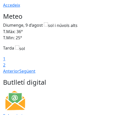
Accedeix
Meteo
Diumenge, 9 d’agost
D
T.Màx: 36°
T
T.Min: 25°
T
Tarda
T
1
2
Anterior
Següent
Butlletí digital