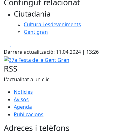
Contingut relacionat
+
Ciutadania
−
Cultura i esdeveniments
Gent gran
Facebook
X
Darrera actualització: 11.04.2024 | 13:26
37a Festa de la Gent Gran
RSS
L'actualitat a un clic
Notícies
Avisos
Agenda
Publicacions
Adreces i telèfons