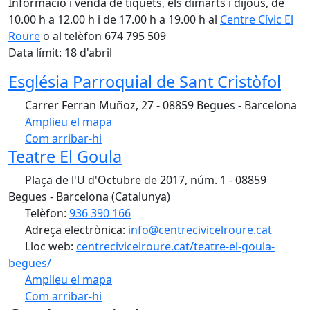
Informació i venda de tiquets, els dimarts i dijous, de
10.00 h a 12.00 h i de 17.00 h a 19.00 h al
Centre Cívic El
Roure
o al telèfon 674 795 509
Data límit: 18 d'abril
Església Parroquial de Sant Cristòfol
Carrer Ferran Muñoz, 27 - 08859 Begues - Barcelona
Amplieu el mapa
Com arribar-hi
Leaflet
| ©
OpenStreetMap
contributors
Teatre El Goula
+
Plaça de l'U d'Octubre de 2017, núm. 1 - 08859
−
Begues - Barcelona (Catalunya)
Telèfon:
936 390 166
Adreça electrònica:
info@centrecivicelroure.cat
Lloc web:
centrecivicelroure.cat/teatre-el-goula-
begues/
Amplieu el mapa
Com arribar-hi
Leaflet
| ©
OpenStreetMap
contributors