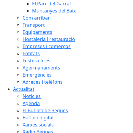
El Parc del Garraf
Muntanyes del Baix
Com arribar
Transport
Equipaments
Hostaleria i restauració
Empreses i comerços
Entitats
Festes i fires
Agermanaments
Emergències
Adreces i telèfons
Actualitat
Notícies
Agenda
El Butlletí de Begues
Butlletí digital
Xarxes socials
Ràdio Begues