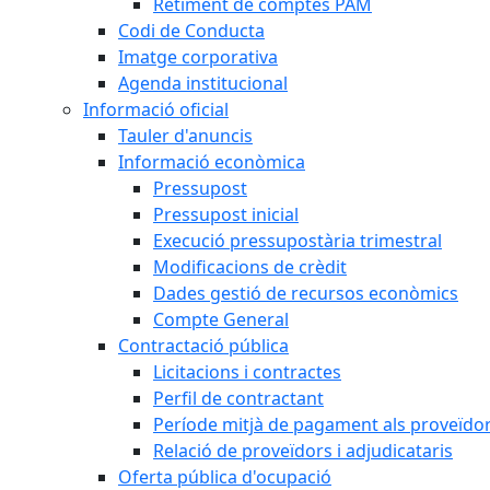
Retiment de comptes PAM
Codi de Conducta
Imatge corporativa
Agenda institucional
Informació oficial
Tauler d'anuncis
Informació econòmica
Pressupost
Pressupost inicial
Execució pressupostària trimestral
Modificacions de crèdit
Dades gestió de recursos econòmics
Compte General
Contractació pública
Licitacions i contractes
Perfil de contractant
Període mitjà de pagament als proveïdo
Relació de proveïdors i adjudicataris
Oferta pública d'ocupació