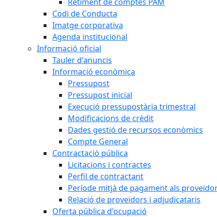
Retiment de comptes PAM
Codi de Conducta
Imatge corporativa
Agenda institucional
Informació oficial
Tauler d'anuncis
Informació econòmica
Pressupost
Pressupost inicial
Execució pressupostària trimestral
Modificacions de crèdit
Dades gestió de recursos econòmics
Compte General
Contractació pública
Licitacions i contractes
Perfil de contractant
Període mitjà de pagament als proveïdo
Relació de proveïdors i adjudicataris
Oferta pública d'ocupació