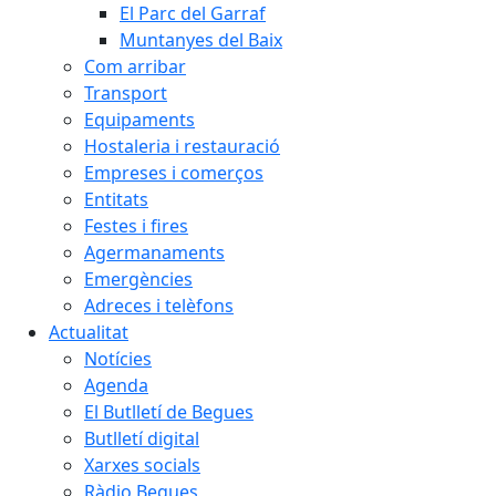
El Parc del Garraf
Muntanyes del Baix
Com arribar
Transport
Equipaments
Hostaleria i restauració
Empreses i comerços
Entitats
Festes i fires
Agermanaments
Emergències
Adreces i telèfons
Actualitat
Notícies
Agenda
El Butlletí de Begues
Butlletí digital
Xarxes socials
Ràdio Begues