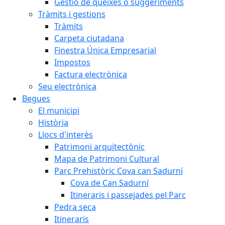
Gestió de queixes o suggeriments
Tràmits i gestions
Tràmits
Carpeta ciutadana
Finestra Única Empresarial
Impostos
Factura electrònica
Seu electrònica
Begues
El municipi
Història
Llocs d'interès
Patrimoni arquitectònic
Mapa de Patrimoni Cultural
Parc Prehistòric Cova can Sadurní
Cova de Can Sadurní
Itineraris i passejades pel Parc
Pedra seca
Itineraris