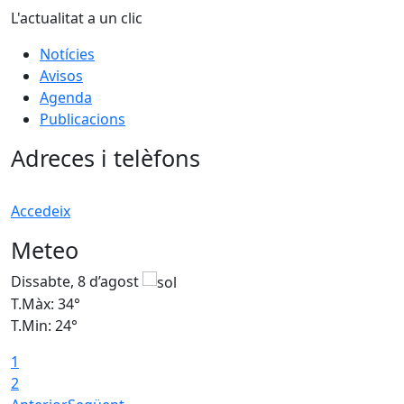
L'actualitat a un clic
Notícies
Avisos
Agenda
Publicacions
Adreces i telèfons
Accedeix
Meteo
Dissabte, 8 d’agost
D
T.Màx: 34°
T
T.Min: 24°
T
1
2