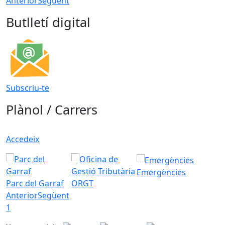
Anterior
Següent
Butlletí digital
Subscriu-te
Plànol / Carrers
Accedeix
Emergències
Parc del Garraf
ORGT
Anterior
Següent
1