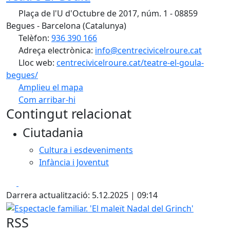
Plaça de l'U d'Octubre de 2017, núm. 1 - 08859
Begues - Barcelona (Catalunya)
Telèfon:
936 390 166
Adreça electrònica:
info@centrecivicelroure.cat
Lloc web:
centrecivicelroure.cat/teatre-el-goula-
begues/
Amplieu el mapa
Com arribar-hi
Leaflet
| ©
OpenStreetMap
contributors
Contingut relacionat
+
Ciutadania
−
Cultura i esdeveniments
Infància i Joventut
Facebook
X
Darrera actualització: 5.12.2025 | 09:14
Espectacle familiar. 'El maleït Nadal del Grinch'
RSS