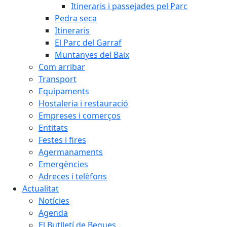
Itineraris i passejades pel Parc
Pedra seca
Itineraris
El Parc del Garraf
Muntanyes del Baix
Com arribar
Transport
Equipaments
Hostaleria i restauració
Empreses i comerços
Entitats
Festes i fires
Agermanaments
Emergències
Adreces i telèfons
Actualitat
Notícies
Agenda
El Butlletí de Begues