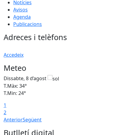
Notícies
Avisos
Agenda
Publicacions
Adreces i telèfons
Accedeix
Meteo
Dissabte, 8 d’agost
D
T.Màx: 34°
T
T.Min: 24°
T
1
2
Anterior
Següent
Butlletí digital