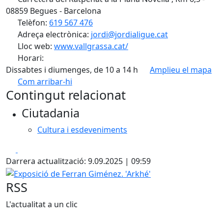
08859 Begues - Barcelona
Telèfon:
619 567 476
Adreça electrònica:
jordi@jordialigue.cat
Lloc web:
www.vallgrassa.cat/
Horari:
Dissabtes i diumenges, de 10 a 14 h
Amplieu el mapa
Com arribar-hi
Leaflet
| ©
OpenStreetMap
contributors
Contingut relacionat
+
Ciutadania
−
Cultura i esdeveniments
Facebook
X
Darrera actualització: 9.09.2025 | 09:59
Exposició de Ferran Giménez. 'Arkhé'
RSS
L'actualitat a un clic