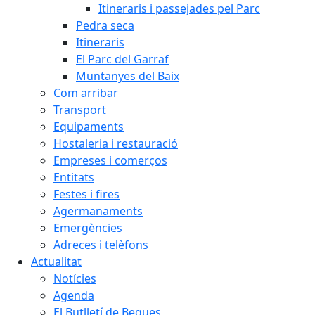
Itineraris i passejades pel Parc
Pedra seca
Itineraris
El Parc del Garraf
Muntanyes del Baix
Com arribar
Transport
Equipaments
Hostaleria i restauració
Empreses i comerços
Entitats
Festes i fires
Agermanaments
Emergències
Adreces i telèfons
Actualitat
Notícies
Agenda
El Butlletí de Begues