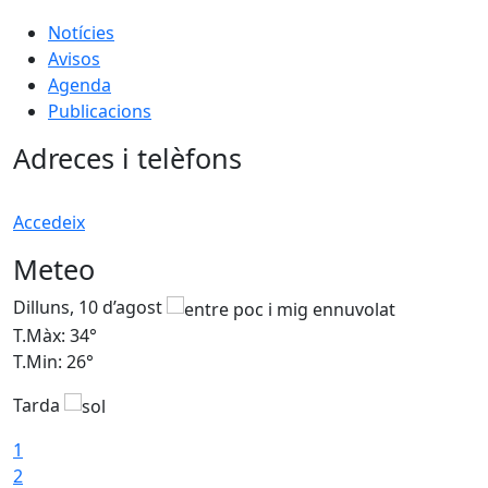
Notícies
Avisos
Agenda
Publicacions
Adreces i telèfons
Accedeix
Meteo
Dilluns, 10 d’agost
D
T.Màx: 34°
T
T.Min: 26°
T
Tarda
T
1
2