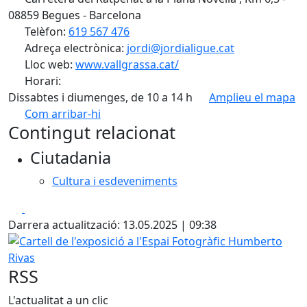
08859 Begues - Barcelona
Telèfon:
619 567 476
Adreça electrònica:
jordi@jordialigue.cat
Lloc web:
www.vallgrassa.cat/
Horari:
Dissabtes i diumenges, de 10 a 14 h
Amplieu el mapa
Com arribar-hi
Leaflet
| ©
OpenStreetMap
contributors
Contingut relacionat
+
Ciutadania
−
Cultura i esdeveniments
Facebook
X
Darrera actualització: 13.05.2025 | 09:38
Cartell de l'exposició a l'Espai Fotogràfic Humberto Rivas
RSS
L'actualitat a un clic