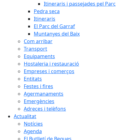
Itineraris i passejades pel Parc
Pedra seca
Itineraris
El Parc del Garraf
Muntanyes del Baix
Com arribar
Transport
Equipaments
Hostaleria i restauració
Empreses i comerços
Entitats
Festes i fires
Agermanaments
Emergències
Adreces i telèfons
Actualitat
Notícies
Agenda
El Butlletí de Begues