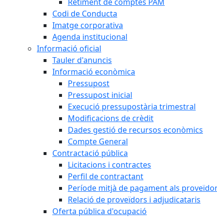
Retiment de comptes PAM
Codi de Conducta
Imatge corporativa
Agenda institucional
Informació oficial
Tauler d'anuncis
Informació econòmica
Pressupost
Pressupost inicial
Execució pressupostària trimestral
Modificacions de crèdit
Dades gestió de recursos econòmics
Compte General
Contractació pública
Licitacions i contractes
Perfil de contractant
Període mitjà de pagament als proveïdo
Relació de proveïdors i adjudicataris
Oferta pública d'ocupació