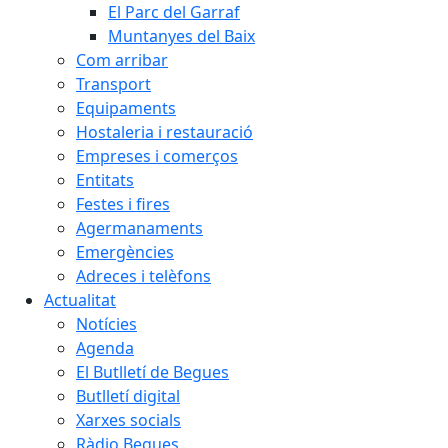
El Parc del Garraf
Muntanyes del Baix
Com arribar
Transport
Equipaments
Hostaleria i restauració
Empreses i comerços
Entitats
Festes i fires
Agermanaments
Emergències
Adreces i telèfons
Actualitat
Notícies
Agenda
El Butlletí de Begues
Butlletí digital
Xarxes socials
Ràdio Begues