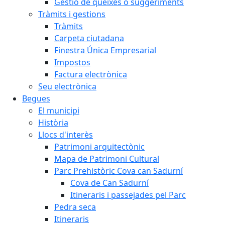
Gestió de queixes o suggeriments
Tràmits i gestions
Tràmits
Carpeta ciutadana
Finestra Única Empresarial
Impostos
Factura electrònica
Seu electrònica
Begues
El municipi
Història
Llocs d'interès
Patrimoni arquitectònic
Mapa de Patrimoni Cultural
Parc Prehistòric Cova can Sadurní
Cova de Can Sadurní
Itineraris i passejades pel Parc
Pedra seca
Itineraris