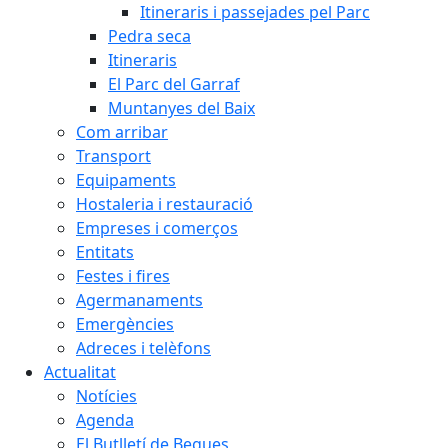
Itineraris i passejades pel Parc
Pedra seca
Itineraris
El Parc del Garraf
Muntanyes del Baix
Com arribar
Transport
Equipaments
Hostaleria i restauració
Empreses i comerços
Entitats
Festes i fires
Agermanaments
Emergències
Adreces i telèfons
Actualitat
Notícies
Agenda
El Butlletí de Begues