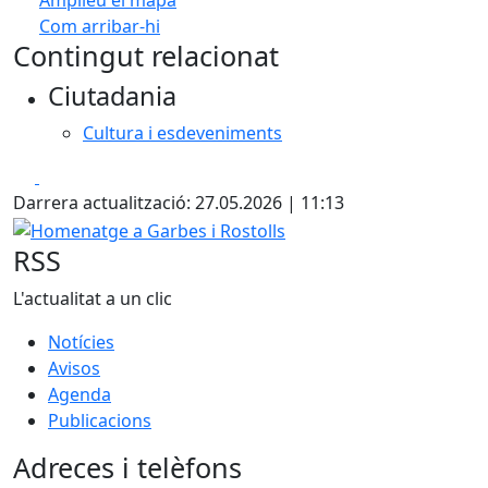
Amplieu el mapa
Com arribar-hi
Leaflet
| ©
OpenStreetMap
contributors
Contingut relacionat
+
Ciutadania
−
Cultura i esdeveniments
Facebook
X
Darrera actualització: 27.05.2026 | 11:13
Homenatge a Garbes i Rostolls
RSS
L'actualitat a un clic
Notícies
Avisos
Agenda
Publicacions
Adreces i telèfons