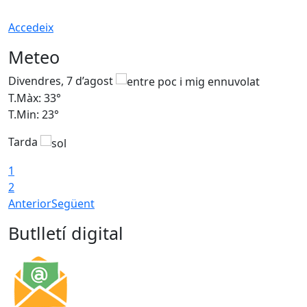
Accedeix
Meteo
Divendres, 7 d’agost
D
T.Màx: 33°
T
T.Min: 23°
T
Tarda
1
2
Anterior
Següent
Butlletí digital