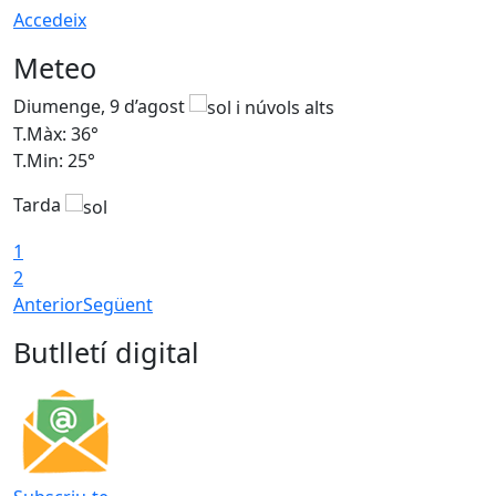
Accedeix
Meteo
Diumenge, 9 d’agost
D
T.Màx: 36°
T
T.Min: 25°
T
Tarda
T
1
2
Anterior
Següent
Butlletí digital