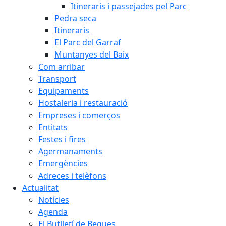
Itineraris i passejades pel Parc
Pedra seca
Itineraris
El Parc del Garraf
Muntanyes del Baix
Com arribar
Transport
Equipaments
Hostaleria i restauració
Empreses i comerços
Entitats
Festes i fires
Agermanaments
Emergències
Adreces i telèfons
Actualitat
Notícies
Agenda
El Butlletí de Begues