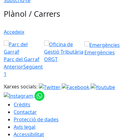
Subscriu-te
Plànol / Carrers
Accedeix
Emergències
Parc del Garraf
ORGT
Anterior
Següent
1
Xarxes socials:
Crèdits
Contactar
Protecció de dades
Avís legal
Accessibilitat