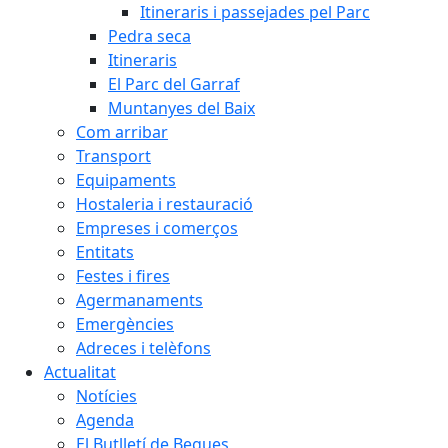
Itineraris i passejades pel Parc
Pedra seca
Itineraris
El Parc del Garraf
Muntanyes del Baix
Com arribar
Transport
Equipaments
Hostaleria i restauració
Empreses i comerços
Entitats
Festes i fires
Agermanaments
Emergències
Adreces i telèfons
Actualitat
Notícies
Agenda
El Butlletí de Begues