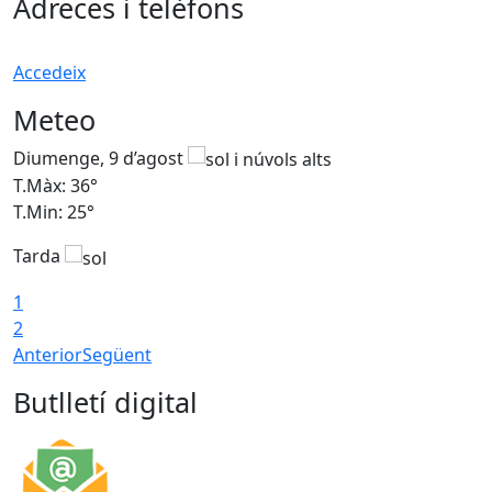
Adreces i telèfons
Accedeix
Meteo
Diumenge, 9 d’agost
D
T.Màx: 36°
T
T.Min: 25°
T
Tarda
T
1
2
Anterior
Següent
Butlletí digital