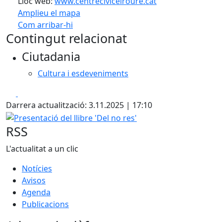
Lloc web:
www.centrecivicelroure.cat
Amplieu el mapa
Com arribar-hi
Leaflet
| ©
OpenStreetMap
contributors
Contingut relacionat
+
Ciutadania
−
Cultura i esdeveniments
Facebook
X
Darrera actualització: 3.11.2025 | 17:10
Presentació del llibre 'Del no res'
RSS
L'actualitat a un clic
Notícies
Avisos
Agenda
Publicacions