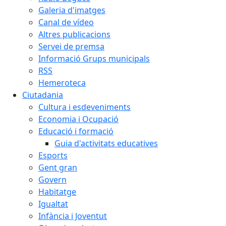
Galeria d'imatges
Canal de vídeo
Altres publicacions
Servei de premsa
Informació Grups municipals
RSS
Hemeroteca
Ciutadania
Cultura i esdeveniments
Economia i Ocupació
Educació i formació
Guia d'activitats educatives
Esports
Gent gran
Govern
Habitatge
Igualtat
Infància i Joventut