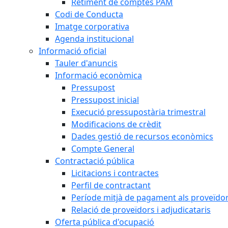
Retiment de comptes PAM
Codi de Conducta
Imatge corporativa
Agenda institucional
Informació oficial
Tauler d'anuncis
Informació econòmica
Pressupost
Pressupost inicial
Execució pressupostària trimestral
Modificacions de crèdit
Dades gestió de recursos econòmics
Compte General
Contractació pública
Licitacions i contractes
Perfil de contractant
Període mitjà de pagament als proveïdo
Relació de proveïdors i adjudicataris
Oferta pública d'ocupació