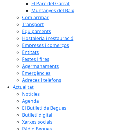
El Parc del Garraf
Muntanyes del Baix
Com arribar
Transport
Equipaments
Hostaleria i restauració
Empreses i comerços
Entitats
Festes i fires
Agermanaments
Emergències
Adreces i telèfons
Actualitat
Notícies
Agenda
El Butlletí de Begues
Butlletí digital
Xarxes socials
Ràdio Begues