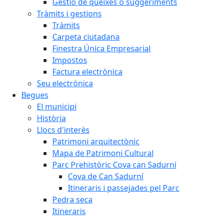
Gestió de queixes o suggeriments
Tràmits i gestions
Tràmits
Carpeta ciutadana
Finestra Única Empresarial
Impostos
Factura electrònica
Seu electrònica
Begues
El municipi
Història
Llocs d'interès
Patrimoni arquitectònic
Mapa de Patrimoni Cultural
Parc Prehistòric Cova can Sadurní
Cova de Can Sadurní
Itineraris i passejades pel Parc
Pedra seca
Itineraris