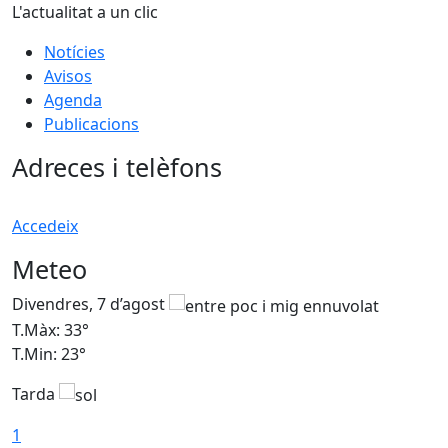
L'actualitat a un clic
Notícies
Avisos
Agenda
Publicacions
Adreces i telèfons
Accedeix
Meteo
Divendres, 7 d’agost
D
T.Màx: 33°
T
T.Min: 23°
T
Tarda
1