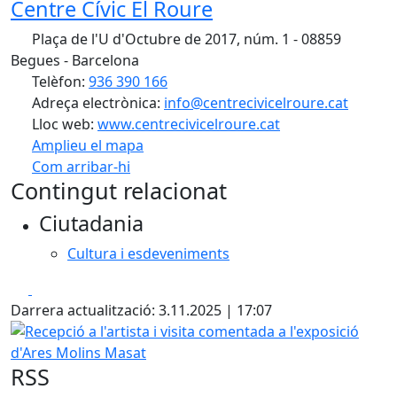
Centre Cívic El Roure
Plaça de l'U d'Octubre de 2017, núm. 1 - 08859
Begues - Barcelona
Telèfon:
936 390 166
Adreça electrònica:
info@centrecivicelroure.cat
Lloc web:
www.centrecivicelroure.cat
Amplieu el mapa
Com arribar-hi
Leaflet
| ©
OpenStreetMap
contributors
Contingut relacionat
+
Ciutadania
−
Cultura i esdeveniments
Facebook
X
Darrera actualització: 3.11.2025 | 17:07
Recepció a l'artista i visita comentada a l'exposició d'Are
RSS