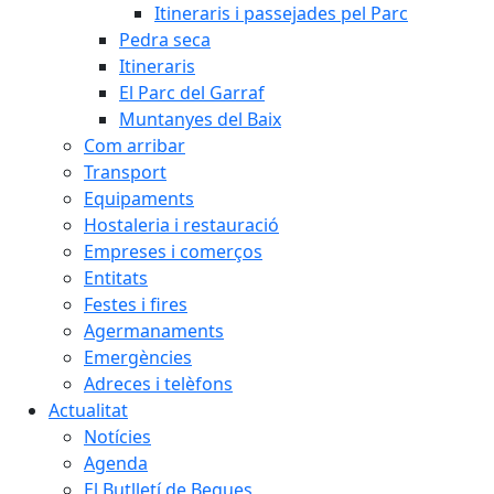
Itineraris i passejades pel Parc
Pedra seca
Itineraris
El Parc del Garraf
Muntanyes del Baix
Com arribar
Transport
Equipaments
Hostaleria i restauració
Empreses i comerços
Entitats
Festes i fires
Agermanaments
Emergències
Adreces i telèfons
Actualitat
Notícies
Agenda
El Butlletí de Begues