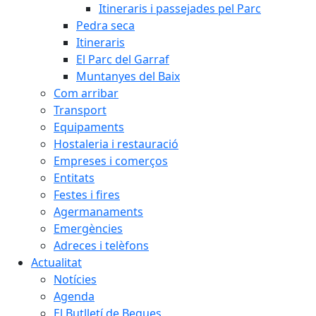
Itineraris i passejades pel Parc
Pedra seca
Itineraris
El Parc del Garraf
Muntanyes del Baix
Com arribar
Transport
Equipaments
Hostaleria i restauració
Empreses i comerços
Entitats
Festes i fires
Agermanaments
Emergències
Adreces i telèfons
Actualitat
Notícies
Agenda
El Butlletí de Begues