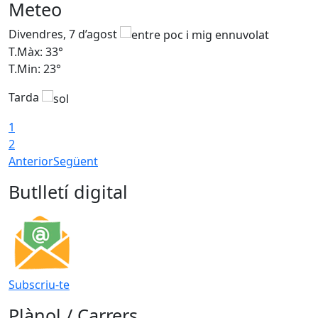
Meteo
Divendres, 7 d’agost
D
T.Màx: 33°
T
T.Min: 23°
T
Tarda
1
2
Anterior
Següent
Butlletí digital
Subscriu-te
Plànol / Carrers