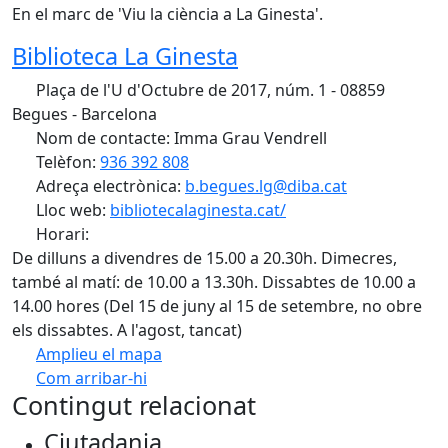
En el marc de 'Viu la ciència a La Ginesta'.
Biblioteca La Ginesta
Plaça de l'U d'Octubre de 2017, núm. 1 - 08859
Begues - Barcelona
Nom de contacte: Imma Grau Vendrell
Telèfon:
936 392 808
Adreça electrònica:
b.begues.lg@diba.cat
Lloc web:
bibliotecalaginesta.cat/
Horari:
De dilluns a divendres de 15.00 a 20.30h. Dimecres,
també al matí: de 10.00 a 13.30h. Dissabtes de 10.00 a
14.00 hores (Del 15 de juny al 15 de setembre, no obre
els dissabtes. A l'agost, tancat)
Amplieu el mapa
Com arribar-hi
Leaflet
| ©
OpenStreetMap
contributors
Contingut relacionat
+
Ciutadania
−