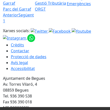
Emergències
Parc del Garraf
ORGT
Anterior
Següent
1
Xarxes socials:
Crèdits
Contactar
Protecció de dades
Avís legal
Accessibilitat
Ajuntament de Begues
Av. Torres Vilaró, 4
08859 Begues
Tel. 936 390 538
Fax 936 390 018
NIF P0802000J