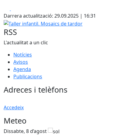
Facebook
X
Darrera actualització: 29.09.2025 | 16:31
Taller infantil. Mosaics de tardor
RSS
L'actualitat a un clic
Notícies
Avisos
Agenda
Publicacions
Adreces i telèfons
Accedeix
Meteo
Dissabte, 8 d’agost
D