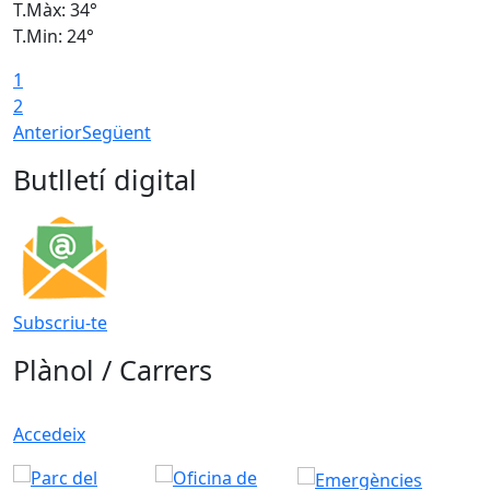
T.Màx: 34°
T
T.Min: 24°
T
1
2
Anterior
Següent
Butlletí digital
Subscriu-te
Plànol / Carrers
Accedeix