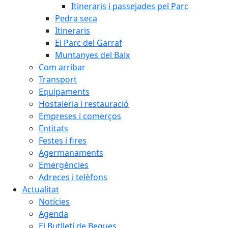
Itineraris i passejades pel Parc
Pedra seca
Itineraris
El Parc del Garraf
Muntanyes del Baix
Com arribar
Transport
Equipaments
Hostaleria i restauració
Empreses i comerços
Entitats
Festes i fires
Agermanaments
Emergències
Adreces i telèfons
Actualitat
Notícies
Agenda
El Butlletí de Begues