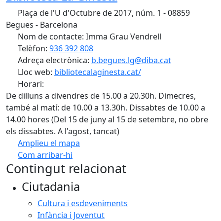
Plaça de l'U d'Octubre de 2017, núm. 1 - 08859
Begues - Barcelona
Nom de contacte: Imma Grau Vendrell
Telèfon:
936 392 808
Adreça electrònica:
b.begues.lg@diba.cat
Lloc web:
bibliotecalaginesta.cat/
Horari:
De dilluns a divendres de 15.00 a 20.30h. Dimecres,
també al matí: de 10.00 a 13.30h. Dissabtes de 10.00 a
14.00 hores (Del 15 de juny al 15 de setembre, no obre
els dissabtes. A l'agost, tancat)
Amplieu el mapa
Com arribar-hi
Leaflet
| ©
OpenStreetMap
contributors
Contingut relacionat
+
Ciutadania
−
Cultura i esdeveniments
Infància i Joventut