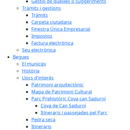
Gestió de queixes o suggeriments
Tràmits i gestions
Tràmits
Carpeta ciutadana
Finestra Única Empresarial
Impostos
Factura electrònica
Seu electrònica
Begues
El municipi
Història
Llocs d'interès
Patrimoni arquitectònic
Mapa de Patrimoni Cultural
Parc Prehistòric Cova can Sadurní
Cova de Can Sadurní
Itineraris i passejades pel Parc
Pedra seca
Itineraris