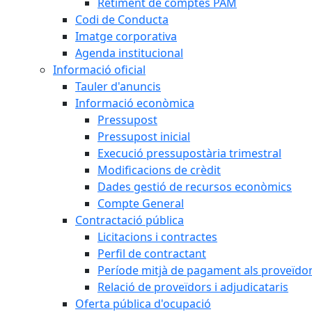
Retiment de comptes PAM
Codi de Conducta
Imatge corporativa
Agenda institucional
Informació oficial
Tauler d'anuncis
Informació econòmica
Pressupost
Pressupost inicial
Execució pressupostària trimestral
Modificacions de crèdit
Dades gestió de recursos econòmics
Compte General
Contractació pública
Licitacions i contractes
Perfil de contractant
Període mitjà de pagament als proveïdo
Relació de proveïdors i adjudicataris
Oferta pública d'ocupació