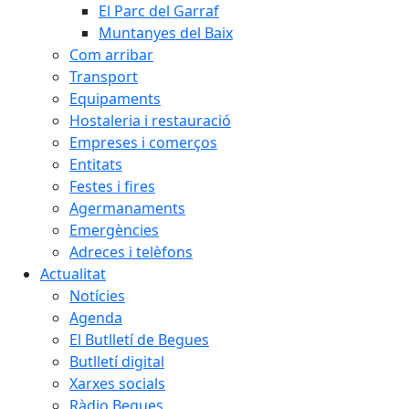
El Parc del Garraf
Muntanyes del Baix
Com arribar
Transport
Equipaments
Hostaleria i restauració
Empreses i comerços
Entitats
Festes i fires
Agermanaments
Emergències
Adreces i telèfons
Actualitat
Notícies
Agenda
El Butlletí de Begues
Butlletí digital
Xarxes socials
Ràdio Begues