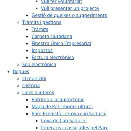
Vull fer voluntariat
Vull presentar un projecte
Gestió de queixes o suggeriments
Tràmits i gestions
Tràmits
Carpeta ciutadana
Finestra Única Empresarial
Impostos
Factura electrònica
Seu electrònica
Begues
El municipi
Història
Llocs d'interès
Patrimoni arquitectònic
Mapa de Patrimoni Cultural
Parc Prehistòric Cova can Sadurní
Cova de Can Sadurní
Itineraris i passejades pel Parc