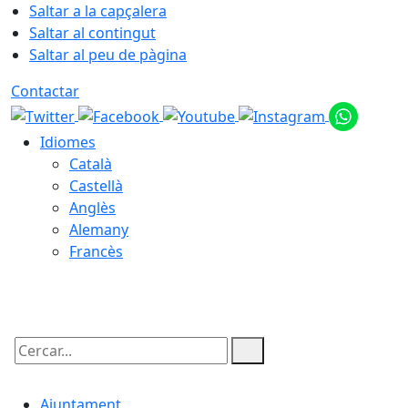
Saltar a la capçalera
Saltar al contingut
Saltar al peu de pàgina
Contactar
Idiomes
Català
Castellà
Anglès
Alemany
Francès
07.08.2026 | 05:08
Cercar:
Ajuntament