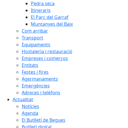
Pedra seca
Itineraris
El Parc del Garraf
Muntanyes del Baix
Com arribar
Transport
Equipaments
Hostaleria i restauració
Empreses i comerços
Entitats
Festes i fires
Agermanaments
Emergències
Adreces i telèfons
Actualitat
Notícies
Agenda
El Butlletí de Begues
Butlletí digital