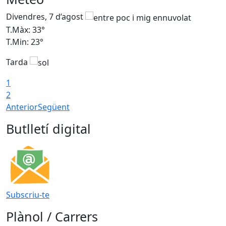
Divendres, 7 d’agost
D
T.Màx: 33°
T
T.Min: 23°
T
Tarda
1
2
Anterior
Següent
Butlletí digital
Subscriu-te
Plànol / Carrers