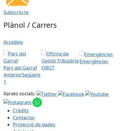
Subscriu-te
Plànol / Carrers
Accedeix
Emergències
Parc del Garraf
ORGT
Anterior
Següent
1
Xarxes socials:
Crèdits
Contactar
Protecció de dades