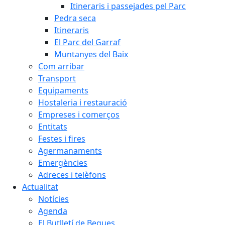
Itineraris i passejades pel Parc
Pedra seca
Itineraris
El Parc del Garraf
Muntanyes del Baix
Com arribar
Transport
Equipaments
Hostaleria i restauració
Empreses i comerços
Entitats
Festes i fires
Agermanaments
Emergències
Adreces i telèfons
Actualitat
Notícies
Agenda
El Butlletí de Begues