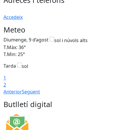
Adreces i telèfons
Accedeix
Meteo
Diumenge, 9 d’agost
D
T.Màx: 36°
T
T.Min: 25°
T
Tarda
T
1
2
Anterior
Següent
Butlletí digital