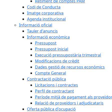
Retiment de comptes PAM
Codi de Conducta
Imatge corporativa
Agenda institucional
Informació oficial
Tauler d'anuncis
Informació econòmica
Pressupost
Pressupost inicial
Execució pressupostària trimestral
Modificacions de crèdit
Dades gestió de recursos econòmics
Compte General
Contractació pública
Licitacions i contractes
Perfil de contractant
Període mitjà de pagament als proveïdo
Relació de proveïdors i adjudicataris
Oferta pública d'ocupació