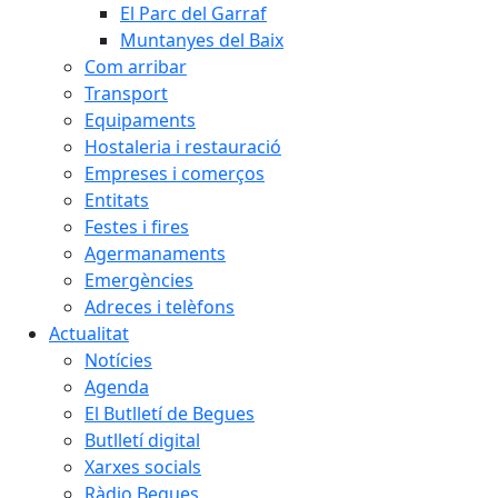
El Parc del Garraf
Muntanyes del Baix
Com arribar
Transport
Equipaments
Hostaleria i restauració
Empreses i comerços
Entitats
Festes i fires
Agermanaments
Emergències
Adreces i telèfons
Actualitat
Notícies
Agenda
El Butlletí de Begues
Butlletí digital
Xarxes socials
Ràdio Begues