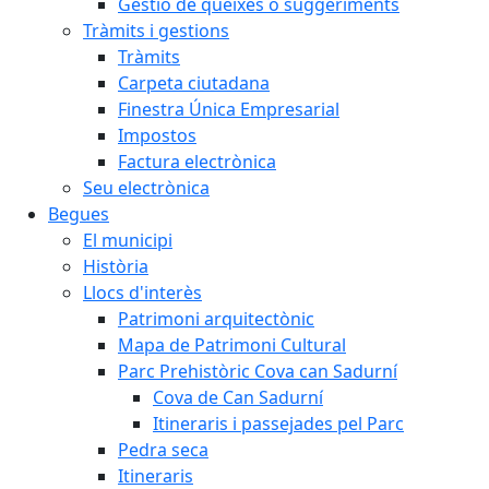
Gestió de queixes o suggeriments
Tràmits i gestions
Tràmits
Carpeta ciutadana
Finestra Única Empresarial
Impostos
Factura electrònica
Seu electrònica
Begues
El municipi
Història
Llocs d'interès
Patrimoni arquitectònic
Mapa de Patrimoni Cultural
Parc Prehistòric Cova can Sadurní
Cova de Can Sadurní
Itineraris i passejades pel Parc
Pedra seca
Itineraris