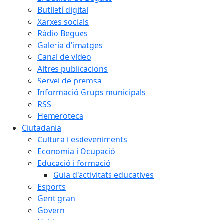
Butlletí digital
Xarxes socials
Ràdio Begues
Galeria d'imatges
Canal de vídeo
Altres publicacions
Servei de premsa
Informació Grups municipals
RSS
Hemeroteca
Ciutadania
Cultura i esdeveniments
Economia i Ocupació
Educació i formació
Guia d'activitats educatives
Esports
Gent gran
Govern