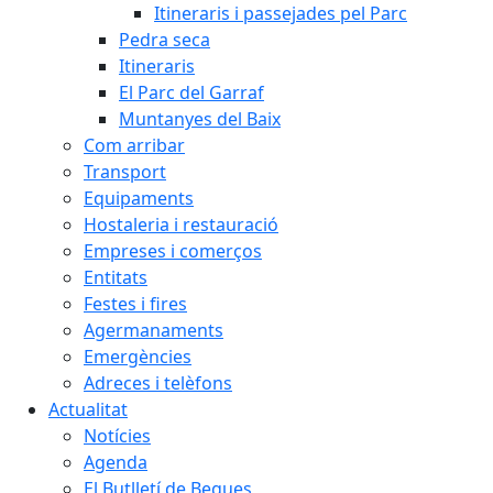
Itineraris i passejades pel Parc
Pedra seca
Itineraris
El Parc del Garraf
Muntanyes del Baix
Com arribar
Transport
Equipaments
Hostaleria i restauració
Empreses i comerços
Entitats
Festes i fires
Agermanaments
Emergències
Adreces i telèfons
Actualitat
Notícies
Agenda
El Butlletí de Begues