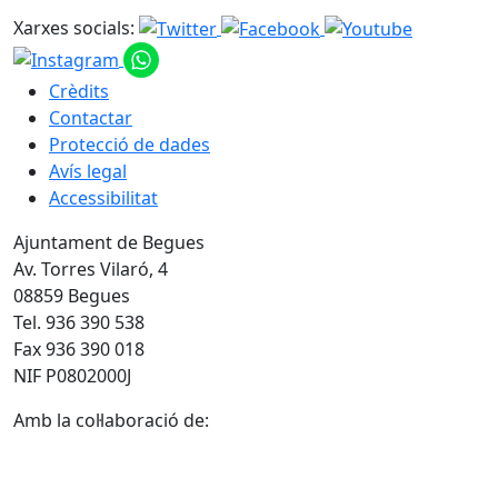
Xarxes socials:
Crèdits
Contactar
Protecció de dades
Avís legal
Accessibilitat
Ajuntament de Begues
Av. Torres Vilaró, 4
08859 Begues
Tel. 936 390 538
Fax 936 390 018
NIF P0802000J
Amb la col·laboració de: