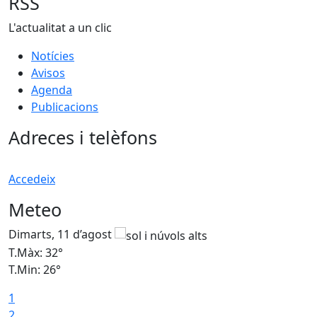
RSS
L'actualitat a un clic
Notícies
Avisos
Agenda
Publicacions
Adreces i telèfons
Accedeix
Meteo
Dimarts, 11 d’agost
D
T.Màx: 32°
T
T.Min: 26°
T
1
2