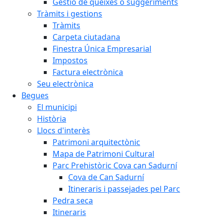
Gestió de queixes o suggeriments
Tràmits i gestions
Tràmits
Carpeta ciutadana
Finestra Única Empresarial
Impostos
Factura electrònica
Seu electrònica
Begues
El municipi
Història
Llocs d'interès
Patrimoni arquitectònic
Mapa de Patrimoni Cultural
Parc Prehistòric Cova can Sadurní
Cova de Can Sadurní
Itineraris i passejades pel Parc
Pedra seca
Itineraris