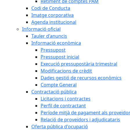
Retiment de comptes PAM
Codi de Conducta
Imatge corporativa
Agenda institucional
Informació oficial
Tauler d'anuncis
Informació econòmica
Pressupost
Pressupost inicial
Execució pressupostària trimestral
Modificacions de crèdit
Dades gestió de recursos econòmics
Compte General
Contractació pública
Licitacions i contractes
Perfil de contractant
Període mitjà de pagament als proveïdo
Relació de proveïdors i adjudicataris
Oferta pública d'ocupació