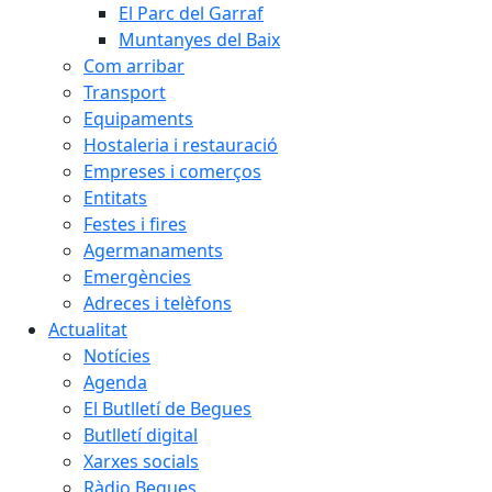
El Parc del Garraf
Muntanyes del Baix
Com arribar
Transport
Equipaments
Hostaleria i restauració
Empreses i comerços
Entitats
Festes i fires
Agermanaments
Emergències
Adreces i telèfons
Actualitat
Notícies
Agenda
El Butlletí de Begues
Butlletí digital
Xarxes socials
Ràdio Begues