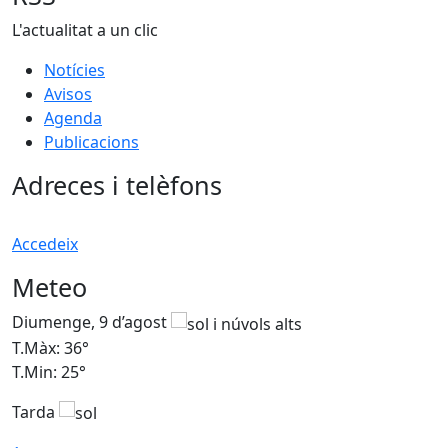
L'actualitat a un clic
Notícies
Avisos
Agenda
Publicacions
Adreces i telèfons
Accedeix
Meteo
Diumenge, 9 d’agost
D
T.Màx: 36°
T
T.Min: 25°
T
Tarda
T