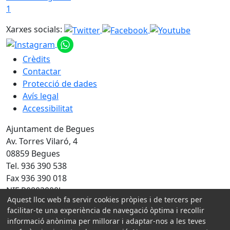
1
Xarxes socials:
Crèdits
Contactar
Protecció de dades
Avís legal
Accessibilitat
Ajuntament de Begues
Av. Torres Vilaró, 4
08859 Begues
Tel. 936 390 538
Fax 936 390 018
NIF P0802000J
Aquest lloc web fa servir cookies pròpies i de tercers per
facilitar-te una experiència de navegació òptima i recollir
Amb la col·laboració de:
informació anònima per millorar i adaptar-nos a les teves